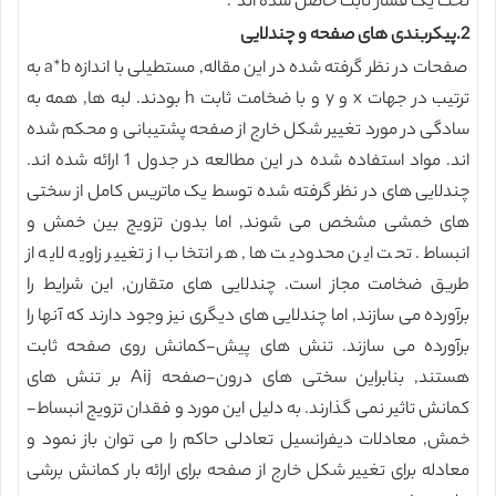
تحت یک فشار ثابت حاصل شده اند .
2.پیکربندی های صفحه و چندلایی
صفحات در نظر گرفته شده در این مقاله, مستطیلی با اندازه a*b به
ترتیب در جهات x و y و با ضخامت ثابت h بودند. لبه ها, همه به
سادگی در مورد تغییر شکل خارج از صفحه پشتیبانی و محکم شده
اند. مواد استفاده شده در این مطالعه در جدول 1 ارائه شده اند.
چندلایی های در نظر گرفته شده توسط یک ماتریس کامل از سختی
های خمشی مشخص می شوند, اما بدون تزویج بین خمش و
انبساط. تحت این محدودیت ها, هر انتخاب از تغییر زاویه لایه از
طریق ضخامت مجاز است. چندلایی های متقارن, این شرایط را
برآورده می سازند, اما چندلایی های دیگری نیز وجود دارند که آنها را
برآورده می سازند. تنش های پیش-کمانش روی صفحه ثابت
هستند, بنابراین سختی های درون-صفحه Aij بر تنش های
کمانش تاثیر نمی گذارند. به دلیل این مورد و فقدان تزویج انبساط-
خمش, معادلات دیفرانسیل تعادلی حاکم را می توان باز نمود و
معادله برای تغییر شکل خارج از صفحه برای ارائه بار کمانش برشی