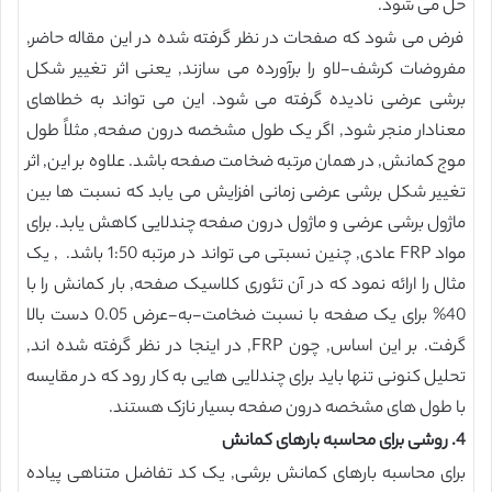
حل می شود.
فرض می شود که صفحات در نظر گرفته شده در این مقاله حاضر,
مفروضات کرشف-لاو را برآورده می سازند, یعنی اثر تغییر شکل
برشی عرضی نادیده گرفته می شود. این می تواند به خطاهای
معنادار منجر شود, اگر یک طول مشخصه درون صفحه, مثلاً طول
موج کمانش, در همان مرتبه ضخامت صفحه باشد. علاوه بر این, اثر
تغییر شکل برشی عرضی زمانی افزایش می یابد که نسبت ها بین
ماژول برشی عرضی و ماژول درون صفحه چندلایی کاهش یابد. برای
مواد FRP عادی, چنین نسبتی می تواند در مرتبه 1:50 باشد. , یک
مثال را ارائه نمود که در آن تئوری کلاسیک صفحه, بار کمانش را با
40% برای یک صفحه با نسبت ضخامت-به-عرض 0.05 دست بالا
گرفت. بر این اساس, چون FRP, در اینجا در نظر گرفته شده اند,
تحلیل کنونی تنها باید برای چندلایی هایی به کار رود که در مقایسه
با طول های مشخصه درون صفحه بسیار نازک هستند.
4. روشی برای محاسبه بارهای کمانش
برای محاسبه بارهای کمانش برشی, یک کد تفاضل متناهی پیاده