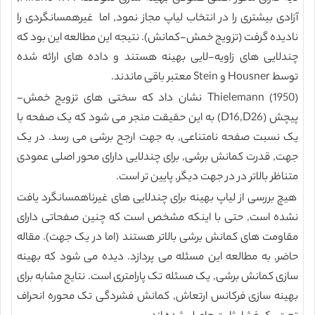
آزادی بیشتری را در انتخاب لیاپ مجاز نمود, اما غیرهمسانگردی را
نادیده گرفت (تزویج خمش-کمانش). نتیجه این مطالعه این بود که
چندلایی های زاویه-لایی بهینه هستند و داده های ارائه شده
توسط Housner و Stein معتبر باقی ماندند.
Thielemann (1950) نشان داد که سختی های تزویج خمش-
پیچش (D16,D26) به این حقیقت منجر می شود که یک صفحه با
یک نسبت صفحه نامتناعی, به جهت ارجح برشی می رسد. در یک
جهت, قدرت کمانش برشی, برای چندلایی دارای محور اصلی عمودی
متناظر بالاتر در در جهت دیگر, پایین تر است.
هیچ بررسی از لیاپ بهینه برای چندلایی های غیرناهمسانگرد یافت
نشده است, حتی با اینکه مشخص است که چنین صفحاتی دارای
مقاومت های کمانش برشی بالاتر هستند (اما در یک جهت). مقاله
حاضر, به مطالعه این مسئله می پردازد. دیده می شود که بهینه
سازی کمانش برشی, یک مسئله تک پارامتری است. نتایج مشابه برای
بهینه سازی فرکانس ارتعاش, کمانش فشردگی تک محوره انحراف