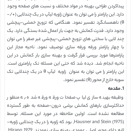
پیداکردن طراحی بهینه در مواد مختلف و نسبت های صفحه وجود
دارد. این پارامتر را می توان به عنوان زاویه لیآپ در یک چندلایی (+/-
θ) ناهمسانگرد تفسیر نمود. هنگامی که تزویج خمشی-پیچشی
وجود دارد، قدرت کمانش به جهت بار اعمال شده بستگی دارد. یک
چند لایی با سختی های تزویج خمشی-پیچشی غیر صفر را می توان
با چهار پارامتر ورقه ورقه سازی توصیف نمود. ناحیه مجاز این
پارامترها مورد بررسی قرار گرفت و بهینه سازی بار کمانش در این
ناحیه انجام شد. دیده شد که حتی این مسئله تک پارامتری است.
این پارامتر را می توان به عنوان زاویه لیآپ θ در یک چندلایی تک
سویه خارج از محور (θ) تفسیر نمود.
1. مقدمه
وظیفه بهینه سازی لیاپ صفحات ورقه ورقه شده به منظور
حداکثرسازی بارهای کمانش برشی درون-صفحه به طور گسترده
مطالعه نشده است. اولین ملاحظه در مورد این مسئله, توسط
Hausner and Stein (1975), بود که زاویه را در یک چندلایی زاویه-
لایه دارای محور اصلی عمودی بهینه سازی نمودند. Hirano 1979,