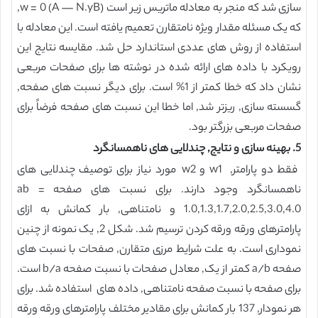
سازی شد که منجر به معادله ماتریس زیر است (A — N.yB) w = 0,
که یک مسئله مقدار ویژه نامتقارن تعمیم یافته است. این معادله با
استفاده از روش های عددی استاندارد حل شد. مقایسه نتایج این
رویکرد با داده های ارائه شده در نوشته ها برای صفحات مربعی
نشان داد که خطا کمتر از 1% است. برای دیگر نسبت های صفحه,
گسسته سازی, ریزتر شد, اما خطا این نسبت های صفحه فرضاً برای
صفحات مربعی بزرگتر بود.
5. بهینه سازی و نتایج, چندلایی های ناهمسانگرد
فقط دو پارامتر, w1 و w2 مورد نیاز برای توصیف چندلایی های
ناهمسانگرد وجود دارند. برای نسبت های صفحه ab =
1.0,1.3,1.7,2.0,2.5,3.0,4.0 و نامتناهی, بار کمانش به ازای
پارامترهای ورقه ورقه کردن ترسیم شد. شکل 2, یک نمونه از چنین
نموداری است. به علت شرایط مرزی متقارن, صفحات با نسبت های
صفحه a/b کمتر از یک, معادل صفحات با نسبت صفحه b/a است.
برای صفحه با نسبت صفحه نامتناهی, داده های استفاده شد. برای
هر نمودار, 137 بار کمانش برای مقادیر مختلف پارامترهای ورقه ورقه