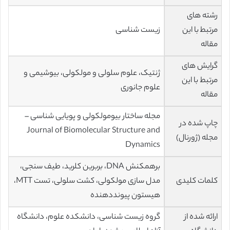
رشته های
مرتبط با این
زیست شناسی
مقاله
گرایش های
ژنتیک، علوم سلولی و مولکولی، بیوشیمی و
مرتبط با این
علوم جانوری
مقاله
مجله ساختار بیومولکولی و پویایی شناسی –
چاپ شده در
Journal of Biomolecular Structure and
مجله (ژورنال)
Dynamics
برهمکنش DNA، بربرین کلرید، طیف سنجی،
کلمات کلیدی
مدل سازی مولکولی، کشت سلولی، تست MTT،
هیستون پیونددهنده
ارائه شده از
گروه زيست شناسی، دانشكده علوم، دانشگاه