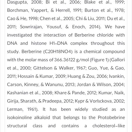
Dasgupta, 2008; Bi et al., 2006; Blake et al., 1999;
Borchman, Yappert, & Herrell, 1991; Burton et al., 1978;
Cao & He, 1998; Chen et al., 2005; Chi & Liu, 2011; Du et al.,
2011; Sowrirajan, Yousuf, & Enoch, 2014). We have
investigated the interaction of Berberine chloride with
DNA and histone H1–DNA complex throughout this
study. Berberine (C20H18NO4) is a chemical compound
with the molar mass of 366.36122 g/mol (Figure 1) (Gallori
et al., 2000; Gittelson & Walker, 1967; Guo, Yue, & Gao,
2011; Hossain & Kumar, 2009; Huang & Zou, 2006; Ivankin,
Carson, Kinney, & Wanunu, 2013; Jordan & Wilson, 2004;
Kashanian et al., 2008; Khare & Pande, 2012; Kumar, Naik,
Girija, Sharath, & Pradeepa, 2012; Kypr & Vorlıckova, 2002;
Lerman, 1961). It has been widely studied as an
isokoinoline alkaloid that belongs to the Protobebrine
structural class and contains a cholesterol-like