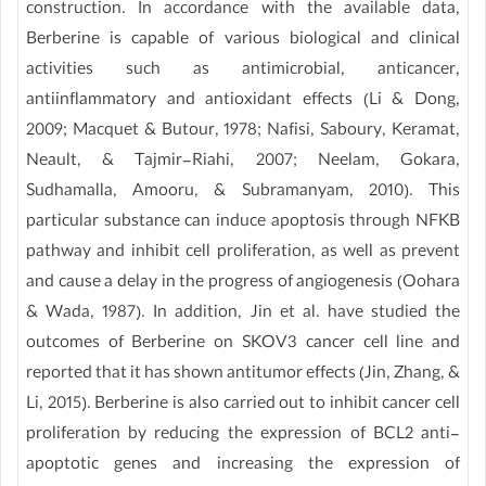
construction. In accordance with the available data,
Berberine is capable of various biological and clinical
activities such as antimicrobial, anticancer,
antiinflammatory and antioxidant effects (Li & Dong,
2009; Macquet & Butour, 1978; Nafisi, Saboury, Keramat,
Neault, & Tajmir-Riahi, 2007; Neelam, Gokara,
Sudhamalla, Amooru, & Subramanyam, 2010). This
particular substance can induce apoptosis through NFKB
pathway and inhibit cell proliferation, as well as prevent
and cause a delay in the progress of angiogenesis (Oohara
& Wada, 1987). In addition, Jin et al. have studied the
outcomes of Berberine on SKOV3 cancer cell line and
reported that it has shown antitumor effects (Jin, Zhang, &
Li, 2015). Berberine is also carried out to inhibit cancer cell
proliferation by reducing the expression of BCL2 anti-
apoptotic genes and increasing the expression of