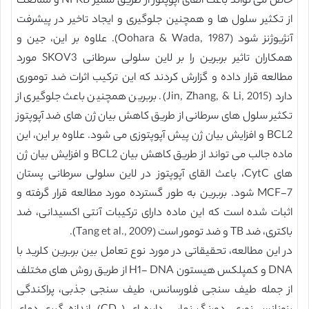
خاص می تواند باعث القای آپوپتوز از طریق مسیر NFKB و ممانعت
از تکثیر سلول ها و همچنین جلوگیری و ایجاد تاخیر در پیشرفت
آنژیوژنز شود (Oohara & Wada, 1987). علاوه بر این، جین و
همکاران تاثیر بربرین را بر لاین سلولی سرطانی SKOV3 مورد
مطالعه قرار داده و گزارش کردند که این ترکیب اثرات ضد توموری
دارد (Jin, Zhang, & Li, 2015). بربرین همچنین باعث جلوگیری از
تکثیر سلول های سرطانی از طریق کاهش بیان ژن های ضد آپوپتوز
BCL2 و افزایش بیان ژن پیش آپوپتوزی می شود. علاوه بر این، این
ماده جالب می تواند از طریق کاهش بیان BCL2 و افزایش بیان ژن
های CytC، باعث القای آپوپتوز در لاین سلولی سرطانی پستان
MCF-7 شود. بربرین به طور گسترده مورد مطالعه قرار گرفته و
اثبات شده است که این ماده دارای ترکیبات آنتی اکسیدانی، ضد
باکتری، ضد TB و ضد تومور است (Tang et al., 2009).
در این مطالعه، تحقیقاتی در مورد نوع تعامل بین بربرین کلرید با
DNA و کمپلکس هیستون H1- DNA از طریق روش های مختلف
از جمله طیف سنجی فلورسانس، طیف سنجی جذبی، پراکندگی