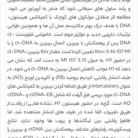
تواند باعث تداخل در فرایندهای حیاتی سلولی مانند تقسیم سلولی
و رشد سلول های سرطانی شود که منجر به آپوپتوز می شود.
مطالعه اثر متقابل مولکول های کوچک با کمپلکس هیستون-
DNA با هدف درک بهتر مکانیسم عمل آن ها و همچنین طراحی
ترکیبات دارویی جدید و مؤثرتر مهم است. خاموشی فلورسنت ct-
DNA پس از برهمکنش با بربرین، اتصال بربرین به ct-DNA را با
Ksv= 9.46 107 M1 تعیین کرده است. مقدار Ksv بربرین-ct-DNA
در حضور H1، به میزان 3.10 107 M1 به دست آمد، که نشان می
دهد که H1 موجب کاهش اتصال بربرین به ct-DNA می شود. در
طیف انتشار رقابتی، اتیدیم برومید (EB) و آکریدین اورنج (AO) به
عنوان intercalators از طریق اضافه کردن بربرین به کمپلکس های
ct-DNA مورد بررسی قرار گرفت که شامل ctDNA-EB و ctDNA-
AO است. گرچه در حضور هیستون H1، نشانه هایی از رقابت از
طریق تغییرات القا شده در طیف های انتشار مشاهده شد، اما
ظاهرا رقابتی بین لیگاندها و پروب ها وجود ندارد. نتایج
ویسکوزیته، رفتارهای مختلف برهمکنش بین ctDNA و بربرین را