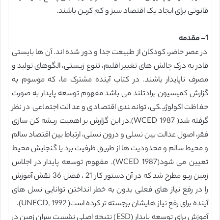
قانونی برای ایجاد یک اقتصاد سبز و کم کربن باشند.
1- مقدمه
در عصر حاضر، کودکان از طبیعت جدا و دور شده اند. آن ها بایستی
قادر به درک چالش های تغییر اقلیم، تنوع زیستی، الگوهای تولید و
مصرف ناپایدار باشند. در کتاب آینده مشترک ما، که موسوم به
گزارش کمیسیون برادتلند می باشد مفهوم توسعه پایدار به صورت
حفاظت اکولوژیکی، توانمندی اقتصادی و عدالت اجتماعی در نظر
گرفته شد( WCED 1987).در این گزارش بر اهمیت ریشه کن سازی
فقر، اصول عدالت بین نسلی و درون نسلی، ارتباط بین اقتصاد سالم
و محیط سالم و محدودیت ها از طریق ظرفیت برد یا گنجایش محیط
تعیین می شود(WCED 1987). مفهوم توسعه پایدار در اجلاس
زمین ریو مطرح شد که در آن دستور کار 21 ، فصل 36 نقش آموزش
را در رفع نیاز های فعلی بدون به خطر انداختن توانایی نسل های
آینده برای رفع نیاز هایشان برجسته تر کرده است( UNECD, 1992).
آموزش برای توسعه پایدار (ESD) نتیجه اصلی نشست سران زمین در