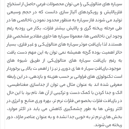
سرباره های متالوژیکی را می توان محصولات فرعیِ حاصل از استخراج
فلز،پالایش و رویکردهای آلیاژ سازی دانست که در حجم وسیعی
تولید می شوند فاز سرباره به منظور محدود نمودن ناخالصی ها در
طی مرحله ریخته گری و پالایش بیشتر فلزات، بکار می رودبه رغم
وجود این ناخالصی ها، معمولا سرباره ها حاوی مقادیر مشخصیِ فلز
هستند لذا بازیافتِ موثر سرباره های متالوژیکی و غیر فلزی، بسیار
حائز اهمیت بوده گرچه همیشه نمی توان به این مهم دست یافت
به رغمِ بازیافت سرباره های متالوژیکی از طریق شیوه های
موجود،بازیافتِ سرباره های دورریز نیز از اهمیت بالایی برخوردار
است تکنولوژی های فراوانی بر حسب هزینه و بازدهی، در این رابطه
معرفی شده اند به عنوان مثال می توان از جداسازی مغناطیسی،
الک و جدا کردن با کمک دست و ترکیبی از آن ها، نام برد با این حال
در بازیافت فلزات بخصوص فلزات نرم تر، بهره وری منابع و انرژی در
اکثر روش ها به طور چشمگیری کاهش می یابد در اکثر موارد،
بخش های نرم تر به خوبی جدا نشده و به عنوان عناصر مازاد، دور
ریخته می شوند.