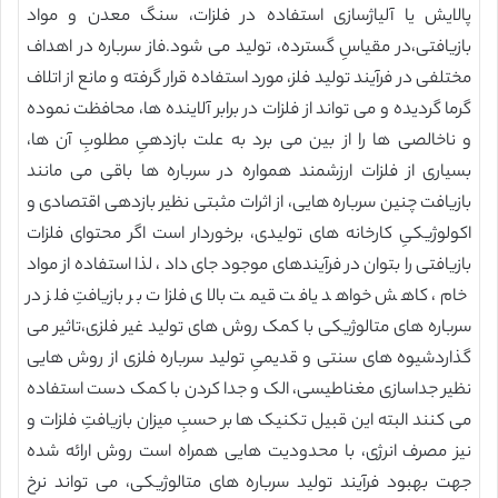
پالایش یا آلیاژسازی استفاده در فلزات، سنگ معدن و مواد
بازیافتی،در مقیاسِ گسترده، تولید می شود.فاز سرباره در اهداف
مختلفی در فرآیند تولید فلز، مورد استفاده قرار گرفته و مانع از اتلاف
گرما گردیده و می تواند از فلزات در برابر آلاینده ها، محافظت نموده
و ناخالصی ها را از بین می برد به علت بازدهیِ مطلوبِ آن ها،
بسیاری از فلزات ارزشمند همواره در سرباره ها باقی می مانند
بازیافت چنین سرباره هایی، از اثرات مثبتی نظیر بازدهی اقتصادی و
اکولوژیکیِ کارخانه های تولیدی، برخوردار است اگر محتوای فلزات
بازیافتی را بتوان در فرآیندهای موجود جای داد ، لذا استفاده از مواد
خام، کاهش خواهد یافت قیمت بالای فلزات بر بازیافتِ فلز در
سرباره های متالوژیکی با کمک روش های تولید غیر فلزی،تاثیر می
گذاردشیوه های سنتی و قدیمیِ تولید سرباره فلزی از روش هایی
نظیر جداسازی مغناطیسی، الک و جدا کردن با کمک دست استفاده
می کنند البته این قبیل تکنیک ها بر حسبِ میزان بازیافتِ فلزات و
نیز مصرف انرژی، با محدودیت هایی همراه است روش ارائه شده
جهت بهبود فرآیند تولید سرباره های متالوژیکی، می تواند نرخ