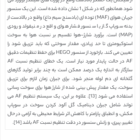
از سیگنال یک حسگر بالادست واقع در پورت های سیلندر برآورد می
شود همانطور که در شکل 1 نشان داده شده است. این یک سنسور
جریان هوای (MAF) توده ای (بادسنج سیم داغ) واقع در بالادست از
بدنه سوپاپ گاز یا سنسور فشار هوای واقع در منیفولد ورودی
(MAP) است. برآورد شارژ-هوا تقسیم بر نسبت هوا به سوخت
استوکیومتری تا حد زیادی، مقدار سوختی که باید تزریق شود را
تعیین می کند. بازخورد از سنسور HEGO برای حفظ تنظیمات دقیق
AF در حالت پایدار مورد نیاز است. یک خطای تنظیم نسبت AF
سازگار به اندازه یک درصد ممکن است به چند برابر تولید گازهای
گلخانه ای دم لوله منجر شود. برای جبران زمان لازم برای تزریق
سوخت، یک مقدار پیش بینی شده از شارژ هوا برای سوخت رسانی
استفاده می شود [13]. علاوه بر این، یک سیستم تنظیم AF می
تواند شامل جبران دینامیک گل آلود کردن سوخت در سوپاپ
مکش، و انطباق پارامتر با کاهش اثر شرایط محیطی به آرامی در حال
تغییر، پیری، و رانش سنسور در دقت تنظیم نسبت AF باشد [14].