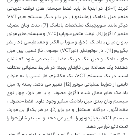
گلخانه ای، و افزایش حداکثر گشتاور و قدرت مورد استفاده قرار می
گیرند [1-6]. در اینجا ما باید فقط سیستم های توقف تدریجی
متغیر میل بادامک (زمانبندی) را در برابر دیگر سیستم های VVT
دیگر مانند سوییچینگ مشخصات بادامک [7]، مدت زمان مصرف
متغیر / اگزوز [8]، لیفت متغیر سوپاپ [9،10] و سیستم های موتور
بدون میل بادامک ( درایو سوپاپ الکترو مغناطیسی) در نظر
بگیریم [11]. در موتورهای (غیرVCT) مرسوم، فاز نسبی بین میل
های بادامک و میل لنگ در یک مقدار تثبیت می شود که نشان
دهنده یک مصالحه بین فازهای بهینه در شرایط عملیاتی مختلف
است. در یک سیستم VCT، یک مکانیزم، فاز نسبی را به عنوان
تابعی از شرایط عملیاتی موتور [12] تغییر می دهد. بسته به میل
بادامک های فعال شده (اگزوز، مصرف، و یا هر دو)، چهار نوع
سیستم زمان بندی میل بادامک متغیر وجود دارند: فقط-مصرف ،
فقط اگزوز ، دوگانه-مستقل و دو برابر [2]. در هر یک از این موارد،
سیستم VCT، پمپاژ موتور را تغییر می دهد و سیلندر شارژ هوا را
تحت تاثیر قرار می دهد.