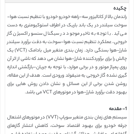
چکیده
راندمان بالا از کاتالیزور سه-راهه خودرو خودرو با تنظیم نسبت هوا-
سوخت سیلندر در یک باند باریک در اطراف استوکیومتری به دست
می آید. با توجه به تاخیر موجود در سیگنال سنسور اکسیژن گاز
خروجی، عملکرد تنظیم نسبت هوا-سوخت به دقت برآورد سیلندر
شارژ-هوا بستگی دارد. زمان بندی متغیر میل بادامک (VCT) یک
چالش را برای برآوردکننده شارژ-هوا نشان می دهد که ناشی از اثر آن
روی پمپاژ موتور و در برخی موارد، با توجه به جریان-بازگشتی اندازه
گیری نشده گاز خروجی به منیفولد ورودی است. هدف از این مقاله،
روشن شدن برخی از این مسائل و نشان دادن روش هایی برای
بهبود دقت برآورد شارژ-هوا در موتورهای VCT می باشد.
1- مقدمه
سیستم های زمان بندی متغیر سوپاپ (VVT) در موتورهای اشتعال
جرقه خودرو برای بهبود اقتصاد سوخت، کاهش انتشار گازهای