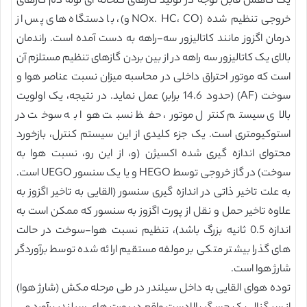
یک کاهش قابل توجه در تولید گازهای گلخانه ای لوله دم گازهای
خروجی تنظیم شده (NOx. HC، CO و)، با دستگاه های پس از
درمان اگزوز مانند کاتالیزور سه-راهه به دست آمده است. راندمان
بالای یک کاتالیزور سه راهه در از بین بردن گازهای تنظیم مستلزم آن
است که موتور احتراق داخلی در محاسبه میزان نسبت عناصر هوا و
سوخت (AF) (حدود 14.6 برابر) عمل نماید. در نتیجه، یک اولویت
بالای سیستم کنترل موتور، حفظ نسبت هوا به سوخت در
استوکیومتری است. یک جزء کلیدی از این سیستم کنترل، بازخورد
محتوای اندازه گیری شده اکسیژن (و، از این رو، نسبت هوا به
سوخت) در گاز خروجی توسط HEGO و یا یک سنسور UEGO است.
به علت تاخیر ذاتی در اندازه گیری سنسور (القایی به تاخیر اگزوز به
علاوه تاخیر حمل و نقل از پورت اگزوز به سنسور که ممکن است به
اندازه 0.5 ثانیه بزرگ باشد)، تنظیم نسبت هوا-سوخت در حالت
های گذرا بیشتر متکی بر مولفه مستقیم ارائه شده توسط برآوردگر
شارژ هوا است.
توده هوای القایی به داخل سیلندر در طی مرحله مکش (شارژ هوا)