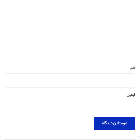
د
ی
د
گ
ا
ه
*
نام
ایمیل