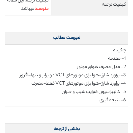
کیفیت ترجمه این مقاله
کیفیت ترجمه
متوسط
میباشد
فهرست مطالب
چکیده
1- مقدمه
2- مدل مصرف هوای موتور
3- برآورد شارژ-هوا برای موتورهای VCT دو برابر و تنها-اگزوز
4- برآورد شارژ-هوا برای موتورهای VCT فقط-مصرف
5- کالیبراسیون ضرایب شیب و جبران
6- نتیجه گیری
بخشی از ترجمه