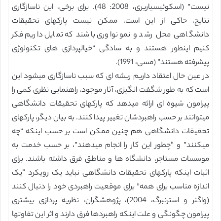
نیست” (اسکوئیسیاریری، 2008: 48). برای برخی، این ناسازگاری
نتایج، حاکی از این است، ممکن نیست پارکهای تحقیقات
دانشگاهی محل رشد و نمو نواوری باشند که تمایل داریم فکر
کنیم اینطور هستند و به سادگی “خیالپردازی های تکنولوژی
پیشرفته هستند” (مسی، 1991).
در عین حال اعتقاد داریم ریشه ای که سبب ناسازگاری میشود این
است که به طور شگفت انگیزی، آثار موجود، راهنمایی نظری کمی را
پیرامون شیوه ای ارائه میدهد که پارکهای تحقیقات دانشگاهی
میتوانند بر حسب راهبردشان تغییر پیدا کنند. به بیان دیگر، پارکهای
تحقیقات دانشگاهی هم چنین ممکن است بر حسب اینکه “چه
میکنند” و “چطور این کار را انجام میدهند”، بر حسب خدمت به
موسسات مستاجر، دانشگاه ها و مناطق فرق داشته باشند. برای
اثبات اینکه پارکهای تحقیقات دانشگاهی نباید یک رویکرد “یک
اندازه مناسب برای همه” برای موقعیت راهبردی خود را دنبال کنند
(واگنر و استرنبرگ، 2004)، پژوهشگران، نظریه پردازی بیشتری
پیرامون چگونگی و علت اینکه راهبردها فرق دارند و اثر این تفاوتها