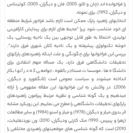
را فراخوانده اند (چان و لائو، 2005؛ فان و دیگران، 2005؛ کوئینتاس
و دیگران، 1992). برای نمونه،
انتخابهای راهبرد پارک ممکن است لازم باشد فراخور شرایط منطقه
ای خود متناسب شود زیرا “محیط های لازم برای پیدایش کارآفرینی
تولیدی، احتمالا به طور قابل توجهی بین یک ناحیه روستایی، یک
خوشه تکنولوژی پیشرفته و یک ناحیه کلان شهری فرق دارند”.
بررسی این فراخوانها برای چگونگی و علت اینکه راهبردهای پارکهای
تحقیقات دانشگاهی فرق دارد، یک مساله مهم انتقادی برای
دانشگاه ها، موسسات مستاجر بالقوه، جوامعی که در آنها بکار
انداخته میشوند و سیاست عمومی است (لانگفورد و دیگران،
2006). در واکنش به این فراخوانها، این مقاله مفهومی را ارائه
میدهیم و یک گونه شناسی و نظریه مرتبط پیرامون راهبردهای
پارکهای تحقیقات دانشگاهی را مطرح می نماییم. این رویکرد مشابه
اثر بدوی میلز و دیگران (1978) و میلز و اسنو (1984) و سایر مطالعات
(زهرا و پییرس، 1990؛ مک کارتی ودیگران، 2010؛ ون نوردنفلیخت،
2010) است که گونه شناسی های موقعیتهای راهبردی مختلفی را