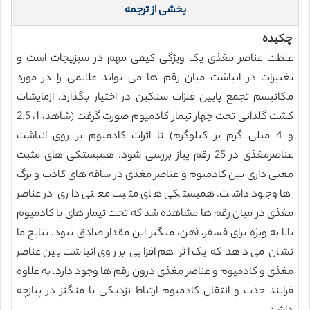
بخشی از ترجمه
چکیده
غلظت عناصر مغذی یک ویژگی کیفی مهم در سبزیجات است و
تغییرات در انباشت میان رقم ها می تواند علایمی را در مورد
مکانیسم تجمع پایین فلزات سنکین در اختیار بگذارد. ازمایشات
کشت گلدانی تحت چهار تیمار کادمیوم صورت گرفت (شاهد، 1، 2.5
و 4 میلی گرم بر کیلوگرم) تا اثرات کادمیوم بر روی انباشت
عناصرمغذی در 25 رقم پیاز بررسی شود. همبستکی های مثبت
معنی داری بین کادمیوم و عناصر مغذی در ساقه های کاذب و برگ
ها وجود داشت. همبستکی های مثبت معنی داری در عناصر
مغذی در میان رقم ها مشاهده شد که تحت تیمار های با کادمیوم
بالا به ویژه برای فسفر، آهن، منگنز این مقدار صادق نبود. نتایج ما
نشان می دهد که یک اثر هم افزایی بر روی انباشت بین عناصر
مغذی و کادمیوم و عناصر مغذی درون رقم ها وجود دارد. به علاوه
فرایند جذب و انتقال کادمیوم ارتباط نزدیکی با منگنز در پیازچه