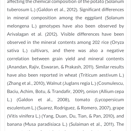
affecting the chemical composition of the potato (Solanum
tuberosum L.) (Galdon et al., 2012). Significant differences
in mineral composition among the eggplant (Solanum
melongena L.) genotypes have also been observed by
Arivalagan et al. (2012). Visible differences have been
observed in the mineral contents among 202 rice (Oryza
sativa L.) cultivars, and there was also a negative
correlation between grain yield and mineral contents
(Anandan, Rajiv, Eswaran, & Prakash, 2011). Similar results
have also been reported in wheat (Triticum aestivum L.)
(Zhang et al., 2010), Walnut (Juglans regia L.) (Cosmulescu,
Baciu, Achim, Botu, & Trandafir, 2009), onion (Allium cepa
L.) (Galdon et al., 2008), tomato (Lycopersicum
esculentum L.) (Suarez, Rodriguez, & Romero, 2007), grape
(Vitis vinifera L.) (Yang, Duan, Du, Tian, & Pan, 2010), and
banana (Musa paradisiaca L.) (Sulaiman et al., 2011). The