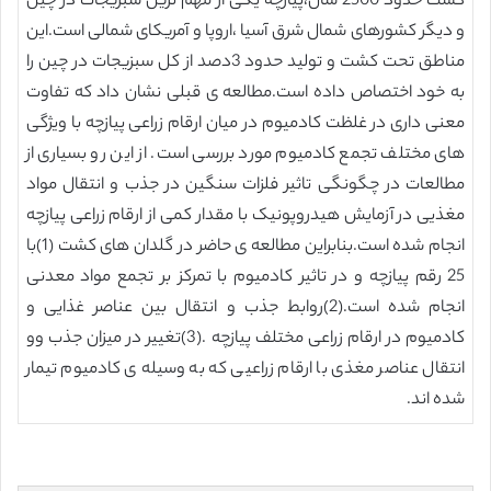
کشت حدود 2500 سال،پیازچه یکی از مهم ترین سبزیجات در چین
و دیگر کشورهای شمال شرق آسیا ،اروپا و آمریکای شمالی است.این
مناطق تحت کشت و تولید حدود 3دصد از کل سبزیجات در چین را
به خود اختصاص داده است.مطالعه ی قبلی نشان داد که تفاوت
معنی داری در غلظت کادمیوم در میان ارقام زراعی پیازچه با ویژگی
های مختلف تجمع کادمیوم مورد بررسی است. از این رو بسیاری از
مطالعات در چگونگی تاثیر فلزات سنگین در جذب و انتقال مواد
مغذیی در آزمایش هیدروپونیک با مقدار کمی از ارقام زراعی پیازچه
انجام شده است.بنابراین مطالعه ی حاضر در گلدان های کشت (1)با
25 رقم پیازچه و در تاثیر کادمیوم با تمرکز بر تجمع مواد معدنی
انجام شده است.(2)روابط جذب و انتقال بین عناصر غذایی و
کادمیوم در ارقام زراعی مختلف پیازچه .(3)تغییر در میزان جذب وو
انتقال عناصر مغذی با ارقام زراعیی که به وسیله ی کادمیوم تیمار
شده اند.