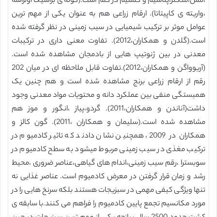
،مس،منگنز،پتاسیم و کلسیم در کلم است.(گونه ی براسیکا اولراسه
،واریته ی کاپیتاتا). ارقام زراعی هم به عنوان یکی از مهم ترین
عوامل موثر بر ترکیب شیمیایی در سیب زمینی در نظر گرفته شده
است.(گلدن و همکاران،2012). تفاوت معنی داری در ترکیبات
معدنی در بین ژنوتیپ هایی از بادمجان مشاهده شده است.
(آریوواگن و همکاران،2012).تفاوت قابل ملاحظه ای در میان 202
رقم از ارقام زراعی برنج مشاهده شده است و هم چنین یک
همبستگی منفی بین عملکرد دانه و محتویات مواد معدنی وجود
داشت(آناندن و همکاران،2011). گردو،پیاز ،انگور و موز هم
مشاهده شده است.(سلیمان و همکاران ،2011). گون کالز و
همکاران در 2009، همچنین نشان دادند که تاثیر کادمیوم در
ترکیب مغذی در سیب زمینی مربوط میشود به سطح کادمیوم در
سوبسترا ،رقم سیب زمینی،اندام های گیاهی،عناصر ضروری ،محیط
رشد و زمان قرار گرفتن در معرض کادمیوم است. عناصر غذایی نه
تنها ویژگی کیفی مهمی در سبزیجات هستند بلکه سرنخ هایی را در
مورد مکانسیم تجمع پایین کادمیوم را فراهم می کنند.با سابقه ی