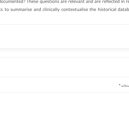
 documented? These questions are relevant and are reflected in r
s to summarise and clinically contextualise the historical datab
ه‌اند
*