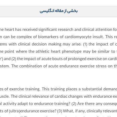
بخشی از مقاله انگلیسی
e heart has received significant research and clinical attention fo
ion can be complex of biomarkers of cardiomyocyte insult. This 
ms with clinical decision making may arise: (1) the impact of 
o the point where the athletic heart phenotype may be similar to
’) and (2) the impact of acute bouts of prolonged exercise on car
ystem. The combination of acute endurance exercise stress on t
 of exercise training. This training places a substantial deman
scle. The clinical relevance of cardiac changes with endurance ex
al activity adapt to endurance training? (2) Are there any cons
ts of (ultra)endurance exercise? (3) What, if any, clinically relev