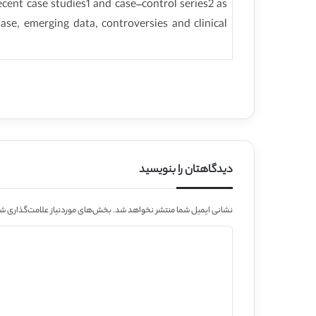
ecent case studies1 and case–control series2 as
ase, emerging data, controversies and clinical
دیدگاهتان را بنویسید
نشانی ایمیل شما منتشر نخواهد شد.
بخش‌های موردنیاز علامت‌گذاری شد
د
ی
د
گ