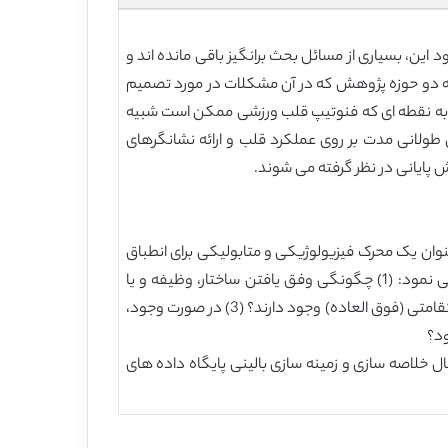
این، بسیاری از مسائل بحث برانگیز باقی مانده اند و
به دو حوزه پژوهش که در آن مشکلات در مورد تصمیم
رد و فعالیت الکتریکی به نقطه ای که فنوتیپ قلب ورزشی ممکن است شبیه
یصی که ناحیه خاکستری نامیده می شود) و (2) تاثیر حملات حاد ورزش طولانی مدت بر روی عملکرد قلب و ارائه نشانگرهای
پایانی در نظر گرفته می شوند.
نوان یک محرک فیزیولوژیکی و متابولیکی برای انطباق
در عضله قلبی عمل می کند, بر می انگیزد. ارتباط بالینی تغییرات قلبی با ورزش استقامتی را می توان در سه حوزه گسترده بررسی نمود: (1) چگونگی وفق یافتن ساختار، وظیفه و یا
فعالیت الکتریکی قلب برای تمرین استقامتی؟ (2) آیا عواقبی برای عملکرد قلب و انسجام قلبی ناشی از انجام حملات حاد ورزش استقامتی (فوق العاده) وجود دارند؟ (3) در صورت وجود،
ود؟
ردی اخیر و شهودی و همچنین بازنگری ها منعکس می شوند. 3-5 بررسی زیر به دنبال خلاصه سازی و زمینه سازی بالینی پایگاه داده های