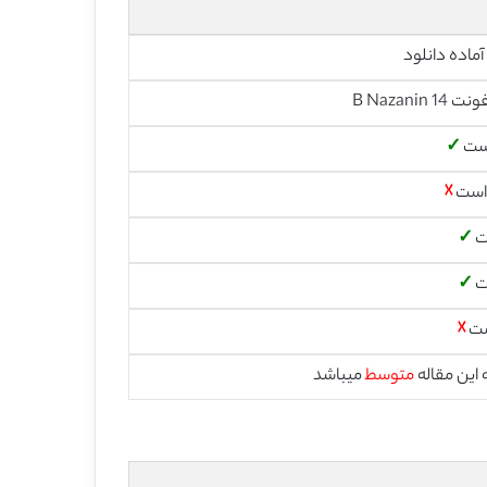
آماده دانلود
است
✓
 است
☓
ت
✓
ت
✓
ست
☓
این مقاله
متوسط
میباشد