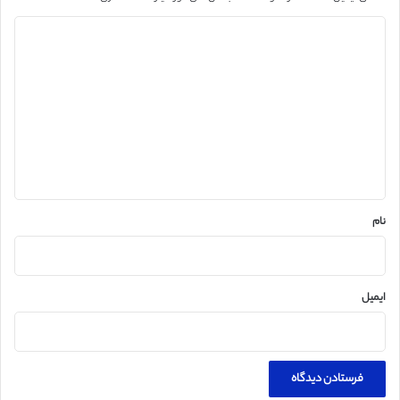
د
ی
د
گ
ا
ه
*
نام
ایمیل