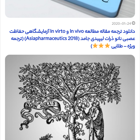
2020-01-24
دانلود ترجمه مقاله مطالعه In vivo و In virto آزمایشگاهی حفاظت
عصبی نانو ذرات لیپیدی جامد (Asiapharmaceutics 2018) (ترجمه
ویژه – طلایی
)