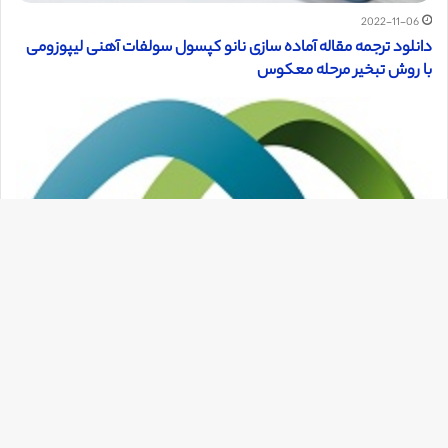
2022-11-06
دانلود ترجمه مقاله آماده سازی نانو کپسول سولفات آهنی لیپوزومی
با روش تبخیر مرحله معکوس
دک
با
به
بالا