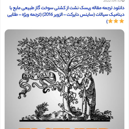
2022-09-13
دانلود ترجمه مقاله ریسک نشت از کشتی سوخت گاز طبیعی مایع با
دینامیک سیالات (ساینس دایرکت – الزویر 2016) (ترجمه ویژه – طلایی
)