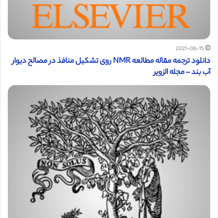
2021-08-15
دانلود ترجمه مقاله مطالعه NMR روی تشکیل منافذ در مصالح دیوار
آب بند – مجله الزویر