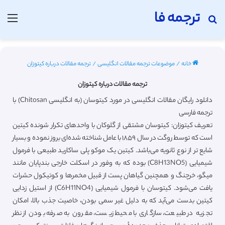
ترجمه فا
جستجو برای
منو
خانه
/
موضوعات ترجمه مقالات انگلیسی
/
ترجمه مقالات درباره کیتوزان
ترجمه مقالات درباره کیتوزان
دانلود رایگان مقالات انگلیسی در مورد کیتوسان (به انگلیسی Chitosan) با
ترجمه فارسی
تعریف کیتوزان: کیتوسان مشتقی از گلوکان با واحدهای تکرار شونده کیتین
است که توسط روگت در سال ۱۸۵۹ با عامل شناخته شده‌ای بروز نموده و بسیار
شایع تر از نوع ثانویه می‌باشد. کیتین یک موکو پلی ساکارید طبیعی با فرمول
شیمیایی (C8H13NO5) بوده که به وفور در اسکلت خارجی بندپایان مانند
میگو، خرچنگ و همچنین گیاهان پست از قبیل مخمرها و کوتیکول حشرات
یافت می‌شود. کیتوسان با فرمول شیمیایی (C6H11NO4) از استیل زدایی
کیتین بدست می‌آید که به دلیل غیر سمی بودن، خاصیت جذب بالا، امکان
تجزیه در طبیعت، سازگاری با محیط زیست، مقرون به صرفه بودن از نظر