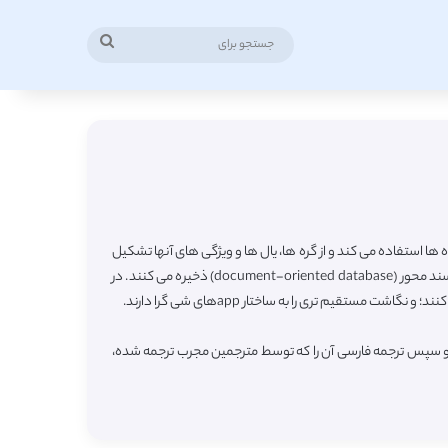
جستجو
برای
ها استفاده می کند و از گره ها، یال ها و ویژگی های آنها تشکیل
شده است. اغلب پایگاه داده های گرافی به طور طبیعی زیرمجموعه ای از NoSql محسوب می شوند و اطلاعاتشان را به صورت key-value یا پایگاه داده سند محور (document-oriented database) ذخیره می کنند. در
ده و سپس ترجمه فارسی آن را که توسط مترجمین مجرب ترجمه شده،