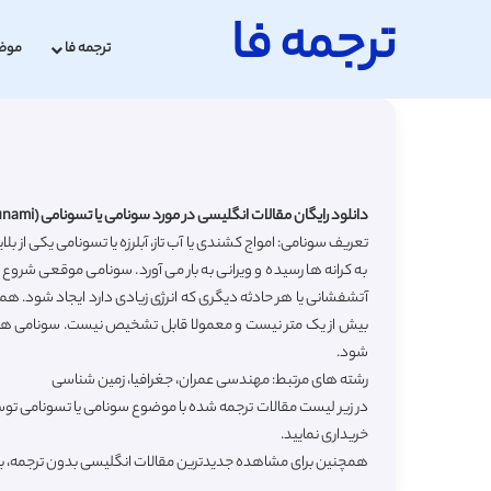
ترجمه فا
ترجمه فا
موض
دانلود رایگان مقالات انگلیسی در مورد سونامی یا تسونامی (Tsunami) با ترجمه فارسی
تعریف سونامی: امواج کشندی یا آب تاز، آبلرزه یا تسونامی یکی از 
به کرانه ها رسیده و ویرانی به بار می آورد. سونامی موقعی شروع
آتشفشانی یا هر حادثه دیگری که انرژی زیادی دارد ایجاد شود. هم
بیش از یک متر نیست و معمولا قابل تشخیص نیست. سونامی ها 
شود.
رشته های مرتبط: مهندسی عمران، جغرافیا، زمین شناسی
در زیر لیست مقالات ترجمه شده با موضوع سونامی یا تسونامی توس
خریداری نمایید.
همچنین برای مشاهده جدیدترین مقالات انگلیسی بدون ترجمه، 