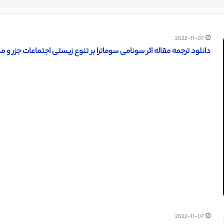
2022-11-07
دانلود ترجمه مقاله اثر سونامی سوماترا بر تنوع زیستی اجتماعات جزر و مدی brachyuran – اسپرینگر 
2022-11-07