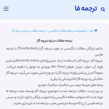
ترجمه فا
جستجو برای
منو
خانه
/
موضوعات ترجمه مقالات انگلیسی
/
ترجمه مقالات درباره دریچه گاز
ترجمه مقالات درباره دریچه گاز
دانلود رایگان مقالات انگلیسی در مورد دریچه گاز (Throttle Body) با ترجمه
فارسی
دریچه گاز: دریچه گاز با استفاده از يک شير پروانه‌ای (Butterfly Valve) و تغيير
زاويه آن، ميزان جريان هوای (Air Flow) ورودی به موتور را تنظيم مي‌كند.
عموماً كنترل و تغيير زاويه دريچه گاز با دو نوع اصلي صورت مي‌گيرد: دريچه گاز
مكانيكی و دريچه گاز الكترونيكی (يا برقی).
رشته های مرتبط: مهندسی مکانیک، مکانیک خودرو
در زیر لیست مقالات ترجمه شده با موضوع دریچه گاز توسط سایت ترجمه فا
تهیه شده که میتوانید مقاله انگلیسی را به صورت رایگان دانلود کرده و سپس
ترجمه فارسی آن را که توسط مترجمین مجرب ترجمه شده، خریداری نمایید.