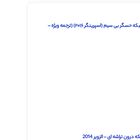
دانلود ترجمه مقاله متد شناسایی ازدحام برای روتینگ چند مسیری در شبکه حسگر بی سیم (اسپرینگر ۲۰۱۶) (ترجمه ویژه –
ن تراشه ای – الزویر 2014