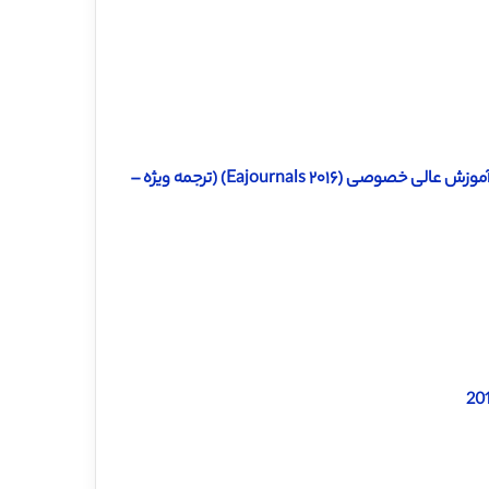
دانلود ترجمه مقاله یک مدل برای برنامه ریزی و اجرای تغییرات آموزش در آموزش عالی خصوصی (Eajournals ۲۰۱۶) (ترجمه ویژه –