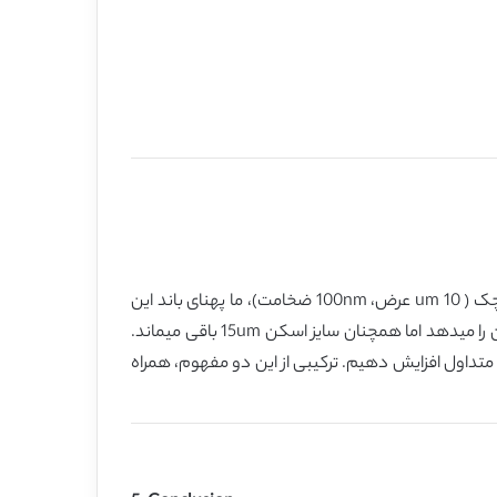
در این کار، ما بهبود های مختلفی را که برای AFM های سریع ایجاد کرده ایم، توصیف کردیم. با استفاده از سنسور های پایه ای کوچک ( 10 um عرض، 100nm ضخامت)، ما پهنای باند این
سنسور های پایه ای را افزایش دادیم و تراکم توان نویز را نیز کاهش دادیم. یک مفهوم طراحی اسکنر به ما امکان سرعت بالای اسکن را میدهد اما همچنان سایز اسکن 15um باقی میماند.
 متداول افزایش دهیم. ترکیبی از این دو مفهوم، همراه