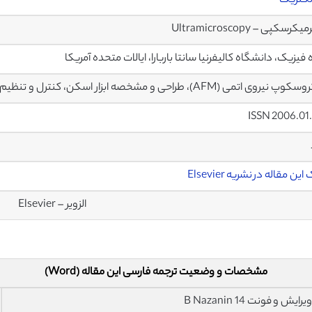
لکتریک
کرسکپی – Ultramicroscopy
 فیزیک، دانشگاه کالیفرنیا سانتا باربارا، ایالات متحده آمریکا
یروی اتمی (AFM)، طراحی و مشخصه ابزار اسکن، کنترل و تنظیم دستگاه
ISSN 2006.01
ین مقاله در نشریه Elsevier
الزویر – Elsevier
مشخصات و وضعیت ترجمه فارسی این مقاله (Word)
فونت 14 B Nazanin