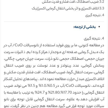
3.2 ضریب اصطکاک ،افت فشار و قدرت مکش
3.3 اتلاف اکسرژی و اثر بخشی انتقال گرمایی اکسرژتیک
4. نتیجه گیری
بخشی از ترجمه:
4. نتیجه گیری
در مطالعه کنونی، ما بر روی فواید استفاده از نانوسیالات CuO/ آب در
یک مبدل گرمایی صفحه ای موجدار تمرکز کرده ایم. تاثیرات سرعت
جریان حجمی، اصطکاک حجمی نانو ذرات، سرعت جریان جرمی، چگالی،
رسانش گرمایی، عدد رینولدز و عدد نوسلت بر روی ضریب انتقال
گرمایی، سرعت انتقال گرما، ضریب اصطکاک، افت فشار، قدرت مکش و
اتلاف اکسرژی مبدل حرارت مطالعه نموده اند. پیامدهای تحلیل آشکار
کرده اند، نانوسیالات CuO/آب در 0.5%،1.0% و 1.5% می تواند ضریب
انتقال گرمایی را حدود 17.70%،21.80% و 24.7% به ترتیب با مقایسه با
آب افزایش دهد.به علاوه، سرعت انتقال گرمایی قابل توجه برای نانو
سیالات مورد توجه قرار می گیرد.مطالعه هم چنین در نظر گرفت، نمو