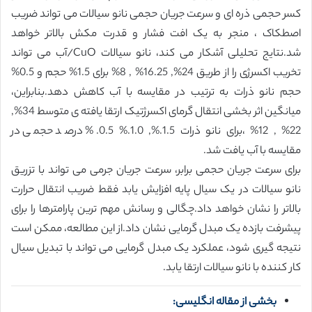
کسر حجمی ذره ای و سرعت جریان حجمی نانو سیالات می تواند ضریب
اصطکاک ، منجر به یک افت فشار و قدرت مکش بالاتر خواهد
شد.نتایج تحلیلی آشکار می کند، نانو سیالات CuO/آب می تواند
تخریب اکسرژی را از طریق 24%, 16.25% , 8% برای 1.5% حجم و 0.5%
حجم نانو ذرات به ترتیب در مقایسه با آب کاهش دهد.بنابراین،
میانگین اثر بخشی انتقال گرمای اکسرژتیک ارتقا یافته ی متوسط 34%,
22% , 12% ،برای نانو ذرات 1.5.%, 1.0.% 0.5.% درصد حجمی در
مقایسه با آب یافت شد.
برای سرعت جریان حجمی برابر، سرعت جریان جرمی می تواند با تزریق
نانو سیالات در یک سیال پایه افزایش یابد فقط ضریب انتقال حرارت
بالاتر را نشان خواهد داد.چگالی و رسانش مهم ترین پارامترها را برای
پیشرفت بازده یک مبدل گرمایی نشان داد.از این مطالعه، ممکن است
نتیجه گیری شود، عملکرد یک مبدل گرمایی می تواند با تبدیل سیال
کار کننده با نانو سیالات ارتقا یابد.
بخشی از مقاله انگلیسی: