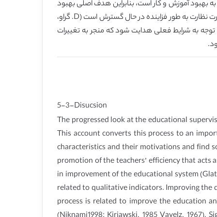
د بود (Firouzbakht، 2005) و نظارت و روند آموزشی مربوط به بهبود آموزش و کار است، بنابراین هدف اصلی بهبود
کیفیت فعالیت‌های آموزشی و سنگ بنای این فرآیند است (Niknami، 1998؛ Kirjawski، 1985 Vayelz، 1967). اهمیت، اعتبار و ضرورت نظارت به طور فزاینده در حال گسترش است (D. گراو،
رود توجه به شرایط فعلی هدایت شود که منجر به تغییرات
د.
5-3-Disucsion
The progressed look at the educational supervisi
This account converts this process to an impor
characteristics and their motivations and find 
promotion of the teachers’ efficiency that acts 
in improvement of the educational system (Glatho
related to qualitative indicators. Improving the
process is related to improve the education an
(Niknami1998; Kirjawski, 1985 Vayelz, 1967). Si