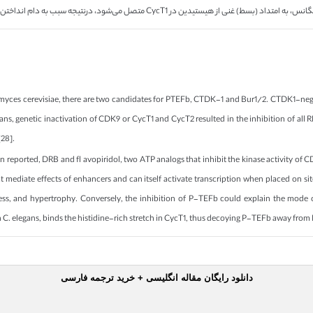
myces cerevisiae, there are two candidates for PTEFb, CTDK-1 and Bur1/2. CTDK1-negat
ans, genetic inactivation of CDK9 or CycT1 and CycT2 resulted in the inhibition of all 
[28].
ported, DRB and fl avopiridol, two ATP analogs that inhibit the kinase activity of CDK
at mediate effects of enhancers and can itself activate transcription when placed on s
stress, and hypertrophy. Conversely, the inhibition of P-TEFb could explain the mode o
in C. elegans, binds the histidine-rich stretch in CycT1, thus decoying P-TEFb away from
دانلود رایگان مقاله انگلیسی + خرید ترجمه فارسی