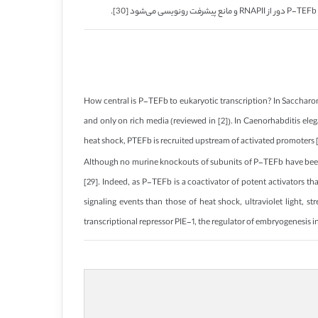
How central is P-TEFb to eukaryotic transcription? In Saccharo
and only on rich media (reviewed in [2]). In Caenorhabditis eleg
heat shock, PTEFb is recruited upstream of activated promoters 
Although no murine knockouts of subunits of P-TEFb have been re
[29]. Indeed, as P-TEFb is a coactivator of potent activators th
signaling events than those of heat shock, ultraviolet light, 
transcriptional repressor PIE-1, the regulator of embryogenesis 