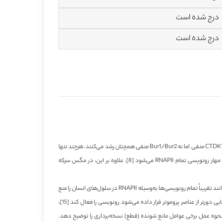
درج شده است
درج شده است
در رونویسی یوکاریوتی P-TEFb چقدر اساسی و مهم است؟ در ساکارومایسس سرویسیه (نوعی مخمر)، برای P-TEFb دو کاندید CTDK-1 و Bur1/2 وجود دارد. مخمرهای CTDK1 منفی اما نه Bur1/Bur2 منفی همچنان رشد می‌کنند، هرچند تنها
در محیط‌های غنی به‌صورت ضعیف (بررسی‌شده در [2]). در سنورابدیتیس الگانس (Caenorhabditis elegans)، غیرفعال کردن ژنتیکی CDK9 یا CycT1 و CycT2 منجر به مهار رونویسی تمام RNAPII می‌شود [8]. علاوه بر این، در مگس سرکه
اگرچه از زیر واحدهای P-TEFb هیچ بی‌هوش شدگی (ناک اوت) موش گزارش نشده است، DRB و flavopiridol، دو مکمل ATP که مانع فعالیت کیناز CDK9 می‌شوند، می‌توانند تقریباً تمام رونویسی‌ها به‌وسیله RNAPII در سلول‌های انسان را منع
کنند [29]. درواقع، ازآنجاکه P-TEFb یک فعال‌کننده مشترک از فعال‌سازهای قوی است که در اثرات تقویت‌کننده‌ها مداخله می‌کند و خود می‌تواند هنگامی‌که در مکان‌هایی دورتر از عناصر پروموتر قرار داده می‌شود رونویسی را فعال کند [15]،
ل و دریافت سیگنال بیشتری نسبت به شوک حرارتی، نور فرابنفش، استرس و هایپرتروفی مداخله کند. در مقابل، مهار P-TEFb می‌تواند نحوه عمل برخی عوامل مانع شونده (قطع) نسخه‌برداری را توضیح دهد.