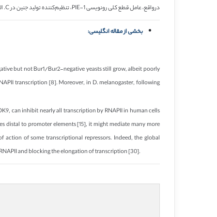
درواقع، عامل قطع کلی رونویسی PIE-1، تنظیم‌کننده تولید جنین در C. الگانس، به امتداد (بسط) غنی از هیستیدین در CycT1 متصل می‌شود، درنتیجه سبب به دام انداختن P-TEFb دور از RNAPII و مانع پیشرفت رونویسی می‌شود [30].
بخشی از مقاله انگلیسی:
ive but not Bur1/Bur2-negative yeasts still grow, albeit poorly
RNAPII transcription [8]. Moreover, in D. melanogaster, following
9, can inhibit nearly all transcription by RNAPII in human cells
ites distal to promoter elements [15], it might mediate many more
f action of some transcriptional repressors. Indeed, the global
 RNAPII and blocking the elongation of transcription [30].