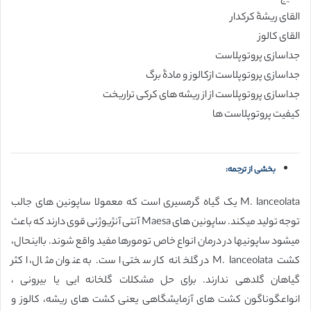
القای ریشۀ کرکدار
القای کالوز
جداسازی پروتوپلاست
جداسازی پروتوپلاست ازکالوز و مادۀ برگ
جداسازی پروتوپلاست از از ریشه های کرکی تراریخت
کیفیت پروتوپلاست ها
بخشی از ترجمه:
M. lanceolata یک گیاه گرمسیری است که معمولا ساپونین های جالب
توجه تولید میکند. ساپونین های Maesa آنتی آنژیوژنی قوی دارند که باعث
میشود ساپونیها در درمان انواع خاص تومورها مفید واقع شوند. بااینحال،
کشت M. lanceolata در گلخانه کار سختی است. به عنوان مثال، اکثر
گیاهان گلدهی ندارند. برای حل مشکلات گلخانه ایی یا بیرونی ،
انواعگوناگون کشت های آزمایشگاهی یعنی کشت های ریشه، کالوز و