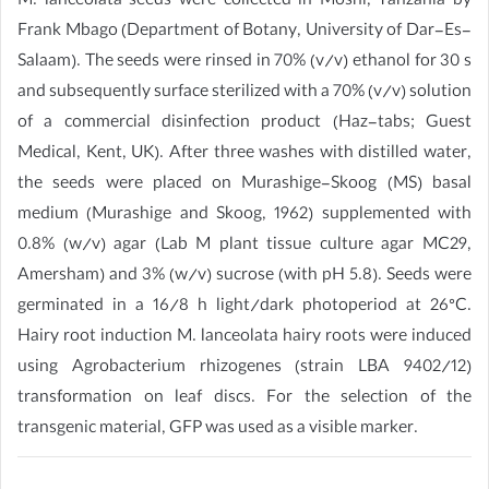
M. lanceolata seeds were collected in Moshi, Tanzania by
Frank Mbago (Department of Botany, University of Dar-Es-
Salaam). The seeds were rinsed in 70% (v/v) ethanol for 30 s
and subsequently surface sterilized with a 70% (v/v) solution
of a commercial disinfection product (Haz-tabs; Guest
Medical, Kent, UK). After three washes with distilled water,
the seeds were placed on Murashige-Skoog (MS) basal
medium (Murashige and Skoog, 1962) supplemented with
0.8% (w/v) agar (Lab M plant tissue culture agar MC29,
Amersham) and 3% (w/v) sucrose (with pH 5.8). Seeds were
germinated in a 16/8 h light/dark photoperiod at 26°C.
Hairy root induction M. lanceolata hairy roots were induced
using Agrobacterium rhizogenes (strain LBA 9402/12)
transformation on leaf discs. For the selection of the
transgenic material, GFP was used as a visible marker.