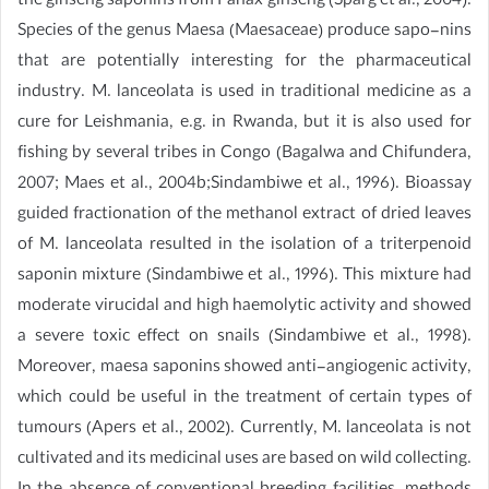
the ginseng saponins from Panax ginseng (Sparg et al., 2004).
Species of the genus Maesa (Maesaceae) produce sapo-nins
that are potentially interesting for the pharmaceutical
industry. M. lanceolata is used in traditional medicine as a
cure for Leishmania, e.g. in Rwanda, but it is also used for
fishing by several tribes in Congo (Bagalwa and Chifundera,
2007; Maes et al., 2004b;Sindambiwe et al., 1996). Bioassay
guided fractionation of the methanol extract of dried leaves
of M. lanceolata resulted in the isolation of a triterpenoid
saponin mixture (Sindambiwe et al., 1996). This mixture had
moderate virucidal and high haemolytic activity and showed
a severe toxic effect on snails (Sindambiwe et al., 1998).
Moreover, maesa saponins showed anti-angiogenic activity,
which could be useful in the treatment of certain types of
tumours (Apers et al., 2002). Currently, M. lanceolata is not
cultivated and its medicinal uses are based on wild collecting.