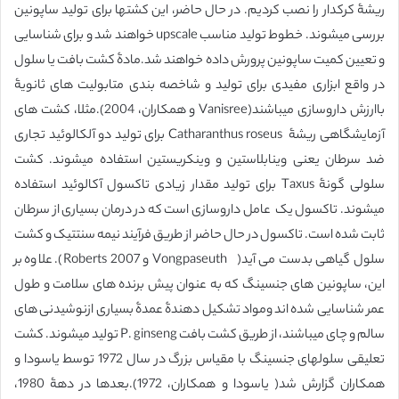
ریشۀ کرکدار را نصب کردیم. در حال حاضر، این کشتها برای تولید ساپونین
بررسی میشوند. خطوط تولید مناسب upscale خواهند شد و برای شناسایی
و تعیین کمیت ساپونین پرورش داده خواهند شد.مادۀ کشت بافت یا سلول
در واقع ابزاری مفیدی برای تولید و شاخصه بندی متابولیت های ثانویۀ
باارزش داروسازی میباشند(Vanisree و همکاران، 2004).مثلا، کشت های
آزمایشگاهی ریشۀ Catharanthus roseus برای تولید دو آلکالوئید تجاری
ضد سرطان یعنی وینابلاستین و وینکریستین استفاده میشوند. کشت
سلولی گونۀ Taxus برای تولید مقدار زیادی تاکسول آکالوئید استفاده
میشوند. تاکسول یک عامل داروسازی است که در درمان بسیاری از سرطان
ثابت شده است. تاکسول در حال حاضر از طریق فرآیند نیمه سنتتیک و کشت
سلول گیاهی بدست می آید( Vongpaseuth و Roberts 2007). علاوه بر
این، ساپونین های جنسینگ که به عنوان پیش برنده های سلامت و طول
عمر شناسایی شده اند ومواد تشکیل دهندۀ عمدۀ بسیاری ازنوشیدنی های
سالم و چای میباشند، از طریق کشت بافت P. ginseng تولید میشوند. کشت
تعلیقی سلولهای جنسینگ با مقیاس بزرگ در سال 1972 توسط یاسودا و
همکاران گزارش شد( یاسودا و همکاران، 1972).بعدها در دهۀ 1980،