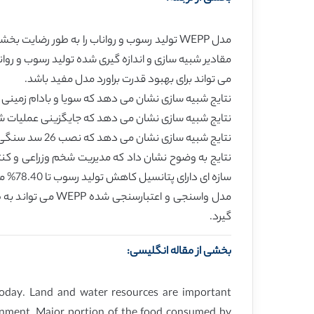
مقادیر شبیه سازی و اندازه گیری شده تولید رسوب و روان
می تواند برای بهبود قدرت براورد مدل مفید باشد.
نتایج شبیه سازی نشان می دهد که سویا و بادام زمینی پتانسل تعو
نتایج شبیه سازی نشان می دهد که جایگزینی عملیات شخم سنتی 
نتایج شبیه سازی نشان می دهد که نصب 26 سد سنگی متخلخل و موانع رسوب گیر در حوزه امروی می تواند تولید رسوب را تا 54.6درصد کاهش دهد.
نتایج به وضوح نشان داد که مدیریت شخم وزراعی و کن
سازه ای دارای پتانسیل کاهش تولید رسوب تا 78.40% می باشد. تناوب کشت ذرت با سویا در ارتفاعات برای کاهش فرسایش خاک و رفع نیازهایی غذایی لازم است.
مدل واسنجی و اعت
گیرد.
بخشی از مقاله انگلیسی:
 today. Land and water resources are important
ronment. Major portion of the food consumed by