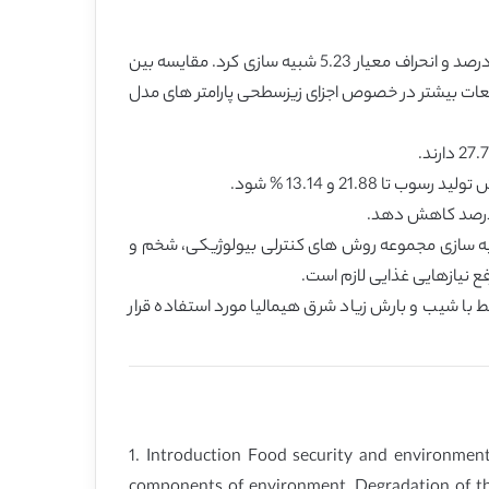
مدل WEPP تولید رسوب و رواناب را به طور رضایت بخشی در شرایط شیب و بارش زیاد حوزه با ضریب ناش سات کلیف بیش از 0.87 درصد و انحراف معیار 5.23 شبیه سازی کرد. مقایسه بین
مطالعات بیشتر در خصوص اجزای زیزسطحی پارامتر های مدل
21 و 13.14 % شود.
بیه سازی مجموعه روش های کنترلی بیولوژیکی، شخم و
انی در شرایط با شیب و بارش زیاد شرق هیمالیا مورد استفاده قرار
1. Introduction Food security and environment
components of environment. Degradation of the