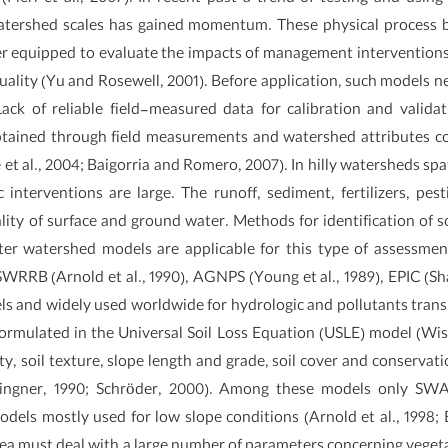
 watershed scales has gained momentum. These physical process b
tter equipped to evaluate the impacts of management interventio
ality (Yu and Rosewell, 2001). Before application, such models ne
ck of reliable field-measured data for calibration and validati
 obtained through field measurements and watershed attributes c
t al., 2004; Baigorria and Romero, 2007). In hilly watersheds spati
 interventions are large. The runoff, sediment, fertilizers, pes
uality of surface and ground water. Methods for identification of s
meter watershed models are applicable for this type of assessme
 SWRRB (Arnold et al., 1990), AGNPS (Young et al., 1989), EPIC (
els and widely used worldwide for hydrologic and pollutants tra
ormulated in the Universal Soil Loss Equation (USLE) model (Wis
ivity, soil texture, slope length and grade, soil cover and conser
Bingner, 1990; Schröder, 2000). Among these models only S
els mostly used for low slope conditions (Arnold et al., 1998; 
area must deal with a large number of parameters concerning vege