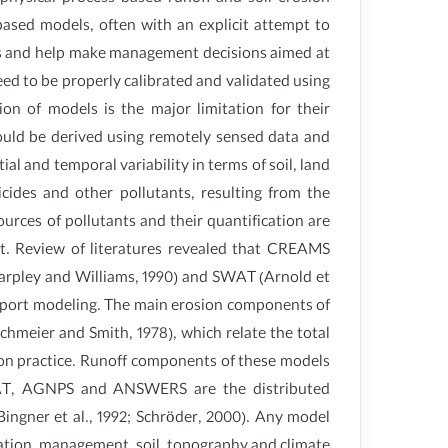
ased models, often with an explicit attempt to
ns and help make management decisions aimed at
ed to be properly calibrated and validated using
on of models is the major limitation for their
ould be derived using remotely sensed data and
al and temporal variability in terms of soil, land
ticides and other pollutants, resulting from the
ources of pollutants and their quantification are
nt. Review of literatures revealed that CREAMS
Sharpley and Williams, 1990) and SWAT (Arnold et
nsport modeling. The main erosion components of
chmeier and Smith, 1978), which relate the total
vation practice. Runoff components of these models
WAT, AGNPS and ANSWERS are the distributed
Bingner et al., 1992; Schröder, 2000). Any model
tation, management, soil, topography and climate