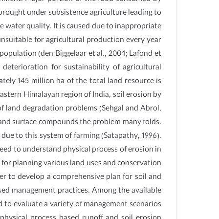
brought under subsistence agriculture leading to
 water quality. It is caused due to inappropriate
nsuitable for agricultural production every year
population (den Biggelaar et al., 2004; Lafond et
deterioration for sustainability of agricultural
ely 145 million ha of the total land resource is
eastern Himalayan region of India, soil erosion by
 of land degradation problems (Sehgal and Abrol,
y land surface compounds the problem many folds.
t due to this system of farming (Satapathy, 1996).
eed to understand physical process of erosion in
 for planning various land uses and conservation
der to develop a comprehensive plan for soil and
-based management practices. Among the available
d to evaluate a variety of management scenarios
g physical process based runoff and soil erosion