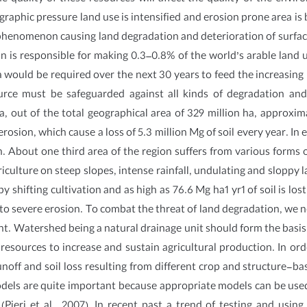
phic pressure land use is intensified and erosion prone area is 
e phenomenon causing land degradation and deterioration of surface
is responsible for making 0.3–0.8% of the world’s arable land u
 would be required over the next 30 years to feed the increasing 
ource must be safeguarded against all kinds of degradation and 
, out of the total geographical area of 329 million ha, approximat
osion, which cause a loss of 5.3 million Mg of soil every year. In 
n. About one third area of the region suffers from various forms
griculture on steep slopes, intense rainfall, undulating and slopp
y shifting cultivation and as high as 76.6 Mg ha1 yr1 of soil is los
 to severe erosion. To combat the threat of land degradation, we n
. Watershed being a natural drainage unit should form the basis
resources to increase and sustain agricultural production. In or
 runoff and soil loss resulting from different crop and structure
models are quite important because appropriate models can be use
Pieri et al., 2007). In recent past a trend of testing and usin