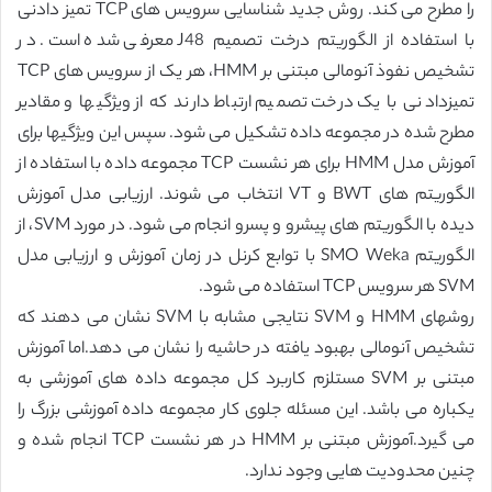
را مطرح می کند. روش جدید شناسایی سرویس های TCP تمیز دادنی
با استفاده از الگوریتم درخت تصمیم J48 معرفی شده است. در
تشخیص نفوذ آنومالی مبتنی بر HMM، هر یک از سرویس های TCP
تمیزدادنی با یک درخت تصمیم ارتباط دارند که از ویژگیها و مقادیر
مطرح شده در مجموعه داده تشکیل می شود. سپس این ویژگیها برای
آموزش مدل HMM برای هر نشست TCP مجموعه داده با استفاده از
الگوریتم های BWT و VT انتخاب می شوند. ارزیابی مدل آموزش
دیده با الگوریتم های پیشرو و پسرو انجام می شود. در مورد SVM، از
الگوریتم SMO Weka با توابع کرنل در زمان آموزش و ارزیابی مدل
SVM هر سرویس TCP استفاده می شود.
روشهای HMM و SVM نتایجی مشابه با SVM نشان می دهند که
تشخیص آنومالی بهبود یافته در حاشیه را نشان می دهد.اما آموزش
مبتنی بر SVM مستلزم کاربرد کل مجموعه داده های آموزشی به
یکباره می باشد. این مسئله جلوی کار مجموعه داده آموزشی بزرگ را
می گیرد.آموزش مبتنی بر HMM در هر نشست TCP انجام شده و
چنین محدودیت هایی وجود ندارد.