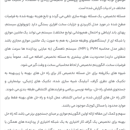
موضوع توجه بوده است. تلاشهای پژوهش و تحقیقاتی زیادی با استفاده از تکنیک های
مختلف در ادبیات گزارش شده است.
مسئله تخصیص، یک مسئله بهینه سازی تلقی می گردد و تابع هزینه بهینه شده به فرضیات
مطرح شده در مورد مدل کاربردی و جزئیات سخت افزاری بستگی دارد (توپولوژی سیستم،
پهنای باند ارتباطی و احتمال همپوشانی توابع مختلف). سیستم می تواند یک ماشین موازی
یا شبکه ای از ایستگاههای وظیفه متصل به هم به صورت یک ماشین موازی مجازی باشد
(نظیر مدل محاسبه PVM یا MPI). سیستم ناهمگن (به عبارتی پردازنده ها سرعت های
متفاوتی دارند) محدودیت های بیشتری به مسئله تخصیص اضافه می کند. عموماً بدون
فرضیات سخت، الگوریتم تخصیص از لحاظ محاسباتی سخت و وقت گیر می شود.
شیوه های بکاررفته برای حل مسئله تخصیص کار برای راه حل های بهینه یا زیربهینه به
تکنیک های نظری گراف، آنیلینگ شبیه سازی شده، تکنیک های ژنتیکی، برشمارش و
جستجوی فضای راه حل، برنامه نویسی ریاضی و فرایندهای اکتشافی طبقه بندی می شوند.
اکثر راه حل های گزارش شده بر اساس اکتشاف عمل کرده و راه حل های بهینه فقط برای
موارد محدود یا مسائل کوچک موجود می باشند.
سهم و کمک این مقاله ارائه اولین الگوریتم موازی بر مبنای جستجوی برتر می باشد که راه حل
بهینه برای تخصیص یک گراف کار اختیاری به یک شبکه اختیاری از پردازنده های همگن یا