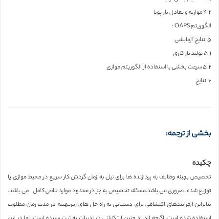
۲ ۴ موازنه و تعادل بار پویا
الگوریتم OAPS :
۵ نتایج آزمایشی
۱ ۵ تولید بار کاری
۲ ۵ سرعت بخشی با استفاده از الگوریتم موازی
۶ نتایج
بخشی از ترجمه:
چکیده
تخصیص بهینه وظایف به پردازنده ها برای نیل به زمان گردش کار سریع در محیط موازی یا
توزیع شده، ضروری می باشد.مسئله تخصیص به جز در معدود موارد خاص کامل می باشد.
بنابراین ازفرایندهای اکتشافی برای دستیابی به راه حل های زیربهینه در مدت زمان مطلوب
استفاده شده است. اگرچه ازدیاد چنین ابتکاراتی در ادبیات به ثبت رسیده است، اما در این