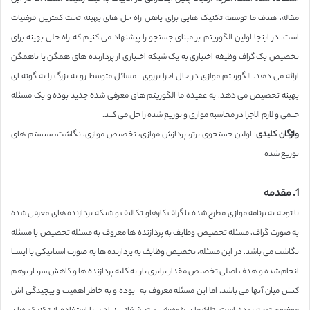
مقاله، هدف ما توسعه تکنیک هایی برای یافتن راه حل های بهینه تحت کمترین فرضیات
است. در اینجا اولین الگوریتم بر مبنای جستجو را پیشنهاد می کنیم که راه حلی بهینه برای
تخصیص یک گراف وظیفه اختیاری به یک شبکه اختیاری از پردازنده های همگن یا ناهمگن
ارائه می دهد. الگوریتم موازی در حال اجرا برروی مسائل متوسط رو به بزرگ را به گونه ای
بهینه تخصیص می دهد. به عقیده ما الگوریتم های معرفی شده جدید بوده و یک مسئله
حتمی و لازم الاجرا در محاسبه موازی و توزیع شده را حل می کند.
واژگان کلیدی
: اولین جستجوی برتر، پردازش موازی، تخصیص موازی، نگاشت، سیستم های
توزیع شده
1. مقدمه
با توجه به برنامه موازی مطرح شده با گراف کارهاو تکالیف و شبکه پردازنده های معرفی شده
به صورت گراف، مسئله تخصیص وظایف به پردازنده ها معروف به مسئله تخصیص یا مسئله
نگاشت می باشد. در این مسئله، تخصیص وظایف به پردازنده ها به صورت استاتیکی یا ایستا
انجام شده و هدف اصلی تخصیص مقدار برابری بار به کلیه پردازنده ها و کاهش سربار برهم
کنش میان آنها می باشد. اما این مسئله معروف به بوده و به خاطر اهمیت و پیچیدگی اش