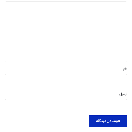
د
ی
د
گ
ا
ه
*
نام
ایمیل