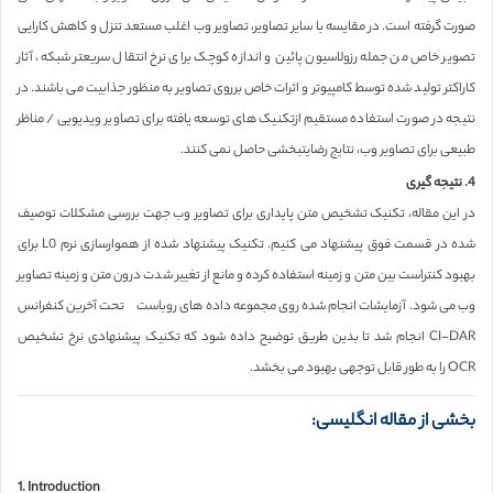
صورت گرفته است. در مقایسه با سایر تصاویر، تصاویر وب اغلب مستعد تنزل و کاهش کارایی
تصویر خاص من جمله رزولاسیون پائین و اندازه کوچک برای نرخ انتقال سریعتر شبکه، آثار
کاراکتر تولید شده توسط کامپیوتر و اثرات خاص برروی تصاویر به منظور جذابیت می باشند. در
نتیجه در صورت استفاده مستقیم ازتکنیک های توسعه یافته برای تصاویر ویدیویی / مناظر
طبیعی برای تصاویر وب، نتایج رضایتبخشی حاصل نمی کنند.
4. نتیجه گیری
در این مقاله، تکنیک تشخیص متن پایداری برای تصاویر وب جهت بررسی مشکلات توصیف
شده در قسمت فوق پیشنهاد می کنیم. تکنیک پیشنهاد شده از هموارسازی نرم L0 برای
بهبود کنتراست بین متن و زمینه استفاده کرده و مانع از تغییر شدت درون متن و زمینه تصاویر
وب می شود. آزمایشات انجام شده روی مجموعه داده های روباست تحت آخرین کنفرانس
CI-DAR انجام شد تا بدین طریق توضیح داده شود که تکنیک پیشنهادی نرخ تشخیص
OCR را به طور قابل توجهی بهبود می بخشد.
بخشی از مقاله انگلیسی:
1. Introduction