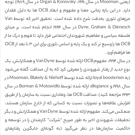
(یعنی Moorman در سال ۱۹۹۱، Organ & Konovsky در سال ۱۹۸۹) توجه
دارد. در این بازه زمانی، معنا و مفهوم و ابعاد OCB ها به دلیل فقدان
مرزهای تئوری به‌دقت شرح داده شده است. تحقیق اخیر که توسط Van
Dyne, Graham & Dienesch در سال ۱۹۹۴ انجام شده است، بر مبنای
فلسفه سیاسی و مفاهیم شهروندان اجتماعی قرار دارد تا فهم و درک ما از
OCB ها را وسیع تر کند و یک پایه و اساس تئوری برای این ۳ تا بعد از OCB
ها فراهم آورد.
در سال ۱۹۹۴، مفهوم OCB ارائه شده توسط Van Dyne و همکارانش، یک
نوع جدید از رفتار شهروندی را معرفی کرد که به آن صداقت گفته می‌شود
(به loyal boosterism ارائه شده توسط Moorman, Blakely & Niehoff در
سال ۱۹۹۸ و allegiance ارائه شده توسط Borman & Motowidlo در سال
۱۹۹۳ مراجعه کنید). صداقت OCB ها، وفاداری نسبت به سازمان را از طریق
افزایش علاقه‌ها و تصورات نسبت به کسانی که از خارج سازمان هستند،
منعکس می‌کند. مفهوم ارائه شده توسط Van Dyne و همکارانش و دیگر
تحقیقات شهروندی اخیر به طور صریح “شرکت” کارمندان را در توسعه و
حاکمیت سازمان‌ها در نظر می‌گیرد (به گونه‌ای جایگزین رفتارهای