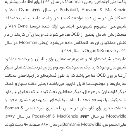
پاک‌دامنی اجتماعی؛ یعنی Moorman در سال ۱۹۹۱) (برای اطلاعات بیشتر به
Podsakoff, Ahearne & MacKenzie در سال ۱۹۹۷، Van Dyne و
همکارانش در سال ۱۹۹۴ مراجعه کنید). در نهایت، مانند بیشتر تحقیقات
شهروندی، مفهوم شهروندی اجتماعی ارائه شده توسط Van Dyne و
همکارانش شامل بعدی از OCB ها می‌شود که وجدان آن کارمندان در
نقش عملکردی آن ها انعکاس داده می‌شود (یعنی Moorman در سال
۱۹۹۱، Organ & Konovsky در سال ۱۹۸۹).
علیرغم پیشرفت‌های اخیر، هنوز فرصت‌هایی برای پالایش بهتر دامنه عملکرد
شهروندی وجود دارد. یک محدودیت مرسوم و رایج در تحقیقات قبلی تمرکز
آن‌ها بر روی OCB ها می‌باشد که به طور گسترده‌ای در زمینه‌های مختلف
سازمان‌ها و موقعیت‌ها قابل کاربرد می‌باشند (یعنی دقت بسیار و کمک
دیگر کارمندان). در هر حال، دیگر محققین بحث کرده‌اند که تحقیق نیاز دارد
تا تمرکزش را توسعه دهد تا شامل رفتارهای شهروندی مشتری محور و
خدمات محور برای کارمندان در تماس با مشتری شود (یعنی Borman &
Motowidlo در سال ۱۹۹۳، Podsakoff & MacKenzie در سال ۱۹۹۷).
علی‌الخصوص، Borman & Motowidlo در سال ۱۹۹۳ صفحه ۹۰ بحث کردند