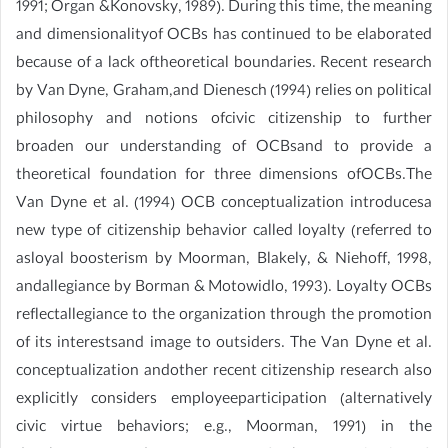
1991; Organ &Konovsky, 1989). During this time, the meaning
and dimensionalityof OCBs has continued to be elaborated
because of a lack oftheoretical boundaries. Recent research
by Van Dyne, Graham,and Dienesch (1994) relies on political
philosophy and notions ofcivic citizenship to further
broaden our understanding of OCBsand to provide a
theoretical foundation for three dimensions ofOCBs.The
Van Dyne et al. (1994) OCB conceptualization introducesa
new type of citizenship behavior called loyalty (referred to
asloyal boosterism by Moorman, Blakely, & Niehoff, 1998,
andallegiance by Borman & Motowidlo, 1993). Loyalty OCBs
reflectallegiance to the organization through the promotion
of its interestsand image to outsiders. The Van Dyne et al.
conceptualization andother recent citizenship research also
explicitly considers employeeparticipation (alternatively
civic virtue behaviors; e.g., Moorman, 1991) in the