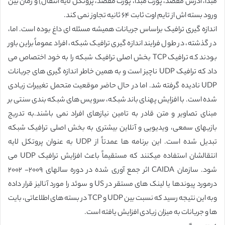
مبدا، آدرس مقصد، پورت مبدا، پورت مقصد، پروتکل لایه انتقال) و زمان بین
ورود بسته اش از تایم اوت ثابت ۶۴ ثانیه تجاوز نمی کند.
اندازه گیری ترافیک براساس جریانات همیشه مسئله ای داغ بوده است. اما،
در گذشته، در طول فرایند اندازه گیری ترافیک شبکه، افراد عموماً براین باور
بودند که ترافیک TCP بخش اصلی ترافیک شبکه را به خود اختصاص می
داد که ترافیک UDP ناچیز است و به همین خاطر اندازه گیری های جریانات
UDP نادیده گرفته شد. اما در حال حاضر موقعیت متحمل تغییرات زیادی
شده است. با افزایش پهنای باند شبکه، سرویس های شبکه بندی سنتی بر
مبنای تصاویر و متن قادر به تامین نیازهای افراد نمی باشند.به تدریج
بازیهای سمعی، ویدیویی و آنلاین بیشتری به بخش اصلی ترافیک شبکه
تبدیل شده است. این برنامه ها عمدتاً از UDP به عنوان پروتکل لایه
انتقالشان استفاده میکنند که مستقیماً باعث افزایش ترافیک UDP می
شود. سازمان CAIDA اثر جمع آوری شده در دوره سالهای ۲۰۰۹- ۲۰۰۲
درمورد پیوندها یا لینک های مستقر در US و سوئد را مورد آنالیز قرار داده
وبه این نتیجه رسید که نسبت بین UDP و TCP در بسته های اطلاعاتی، بایت
ها و جریانات به میزان زیادی افزایش یافته است.