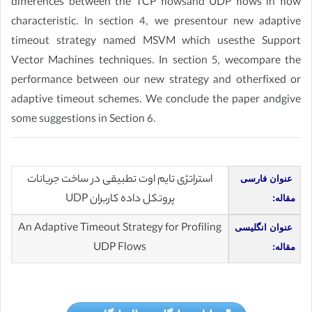
differences between the TCP flowsand UDP flows in flow
characteristic. In section 4, we presentour new adaptive
timeout strategy named MSVM which usesthe Support
Vector Machines techniques. In section 5, wecompare the
performance between our new strategy and otherfixed or
adaptive timeout schemes. We conclude the paper andgive
some suggestions in Section 6.
استراتژی تایم اوت تطبیقی در ساخت جریانات
عنوان فارسی
پروتکل داده کاربران UDP
مقاله:
An Adaptive Timeout Strategy for Profiling
عنوان انگلیسی
UDP Flows
مقاله: