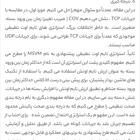
6. نتیجه گیری
در این مقاله، عمدتاً دو سئوال مهم را حل می کنیم. مورد اول، در مقایسه با
جریانات TCP ، نشان می دهیم COV ( ضریب تغییر) زمان بین ورود بسته،
متغیرتر است. به خاطر اختلافات بزرگ، استراتژی های تایم اوت تطبیقی
موجودی که عمدتاً برای جریانات TCP طراحی می شوند، برای جریانات UDP
مناسب نیستند.
ثانیاً، استراتژی تایم اوت تطبیقی پیشنهادی به نام MSVM را مطرح می
کنیم. مفهوم کلیدی پشت این استراتژی آن است که از حداکثر زمان بین ورود
بسته به عنوان ارزش تایم اوتش استفاده می کنیم. با استفاده از تکنیک
های ماشین بردار پشتیبان، برای پیش بینی درست id کلاس حداکثر زمان بین
ورود بسته متناظر و تطبیق ارزش تایم اوتش با افزایش بسته ها در جریانات،
شش دسته بند می سازیم. در این مقاله مفهوم دیگری به نام درجه بندی
صحت تنظیمی را مطرح می کنیم که به درجه بندی صحت پائینش محدود
شده است. این مفهوم یک استراتژی احتمال تضمین شده برای اجتناب از
تقسیم جریان بلند به جریانات کوتاه می باشد. از طریق تحلیل و آزمایش،
ثابت می کنیم طرح پیشنهادی به برتریهای عملکردی قابل توجهی نسبت به