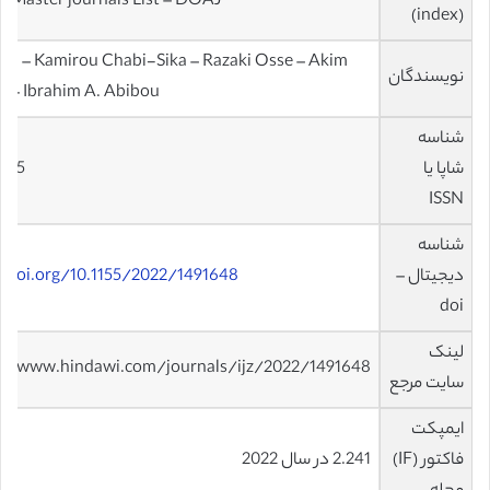
– Master journals List – DOAJ
(index)
ina – Kamirou Chabi-Sika – Razaki Osse – Akim
نویسندگان
 – Ibrahim A. Abibou
شناسه
شاپا یا
485
ISSN
شناسه
دیجیتال –
/doi.org/10.1155/2022/1491648
doi
لینک
://www.hindawi.com/journals/ijz/2022/1491648/
سایت مرجع
ایمپکت
فاکتور (IF)
2.241 در سال 2022