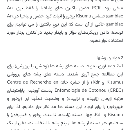
های Spiroplasma (صرفنظر از اینکه چه ماهیت و شرایطی داشتند)
منفی بود. PCR حضور باکتری های ولباخیا را فقط برای An.
gambiae حساس Kisumu پرخور را اثبات کرد. حضور ولباخیا در An.
gambiae حاکی از آن است که این نوع باکتری را می توانیم برای
توسعه دادن رویکردهای مؤثر و پایدار جدید در کنترل بردار مورد
استفاده قرار دهیم.
2 مواد و روشها
2-1 جمع آوری نمونه. دسته های پشه ها (وحشی یا پرورشی) برای
این مطالعه جمع آوری شدند. دسته های پشه های پرورشی
(Kisumu و Kdr) را از حشره خانه Centre de Recherche en
Entomologie de Cotonou (CREC) بدست آوردیم. پارامترهای
مرتبه زایمان (زاییده و نزاییده) و وضعیت تغذیه ای (پرخور و
غیرپرخور) را برای ایجاد این دسته ها مد نظر قرار دادیم. لذا برای
Kisumu و Kdr، چهار دسته (زاییده، نزاییده، پرخور و غیرپرخور) را
ساختیم. هر دسته از پشه ها از پنج پشه با انتخاب تصادفی از یک