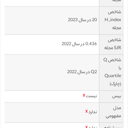
مجله
شاخص
H_index
20 در سال 2023
مجله
شاخص
0.436 در سال 2022
SJR مجله
شاخص Q
یا
Q2 در سال 2022
Quartile
(چارک)
بیس
نیست
☓
مدل
ندارد
☓
مفهومی