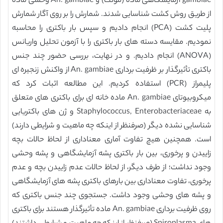
gambiae آزمایشگاهی ماده (مونث) و An. gambiae وحشی ماده
از طریق روش کشت شناسایی شدند. شمارش را بر روی آگار شمارش
پلیت کشت (PCA) انجام دادیم و سپس بار باکتری را محاسبه
نمودیم. مقایسه دسته های بار باکتری را با آزمون تحلیل واریانس
(ANOVA) انجام دادیم. و در نهایت، بررسی حضور چند جنس
باکتری تأثیرگذار بر ظرفیت برداری An. gambiae از واکنش زنجیره ای
پلیمراز (PCR) استفاده کردیم. این مطالعه اثبات کرد که
ميکروبيوتای An. gambiae ماده خانه ای برای باکتری های متعلق
به Staphylococcus, Enterobacteriaceae و ژن های باکتریایی
شناسایی نشده دیگر (صرفنظر از اینکه چه ماهیت و شرایطی دارند)
است. همچنین هیچ تفاوت آماری معناداری از لحاظ حالات بچه
زاییدن و پرخوری، بین بار باکتری پشه آزمایشگاهی و پشه وحشی
وجود نداشت؛ از طرف دیگر، از لحاظ حالات عدم زاییدن بچه و عدم
پرخوری، تفاوت معناداری بین بارهای باکتری پشه های آزمایشگاهی
و پشه های وحشی وجود داشت. جستجوی چند جنس باکتری که
روی ظرفیت برداری An. gambiae ماده تأثیرگذار هستند برای باکتری