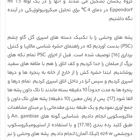
گروه یکسان تشکیل می شدند و آنها را در یک لوله 1.5 ml
Eppendorf در دمای 4℃ برای تحلیل میکروبیولوژیکی در آینده
نگه داشتیم.
پشه های وحشی را با تکنیک دسته های اسپری گل گاو چشم
(PSC) بدست آوردیم که در راهنمای حشره شناسی مالاریا و کنترل
برداری [16] توصیف شده است. قبل از اجرای PSC تمام تکه های
بزرگ از مبلمان را جدا کردیم و کف اتاق را هم با ملافه های سفید
پوشاندیم. ابتدا حشره کش را از خارج از خانه به پنجره ها و درها
اسپری کردیم و سپس آنرا در داخل اتاق اسپری کردیم. تمام درها و
پنجره ها به مدت حدوداً 10 دقیقه بسته ماندند تا ناک داون پشه ها
القا شود [17]. پس از زمان معین (10 دقیقه) پشه های ناک داون را
جمع آوری نمودیم و یک طبقه بندی مقدماتی را بر مبنای مشاهدات
ماکروسکوپی انجام دادیم. شناسایی گونه های An. gambiae را
طبق کلید رده بندی [17,18] و با استفاده از استریومیکروسکوپ
دوچشمی ez4 w (لیکا، آلمان) انجام دادیم. پشه های وحشی را نیز