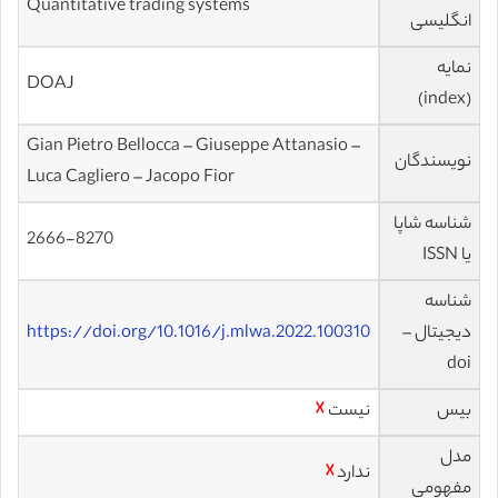
Quantitative trading systems
انگلیسی
نمایه
DOAJ
(index)
Gian Pietro Bellocca – Giuseppe Attanasio –
نویسندگان
Luca Cagliero – Jacopo Fior
شناسه شاپا
2666-8270
یا ISSN
شناسه
دیجیتال –
https://doi.org/10.1016/j.mlwa.2022.100310
doi
بیس
نیست
☓
مدل
ندارد
☓
مفهومی