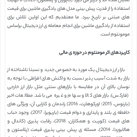
نمایان شده اند را دربر می گیرد (کاپورال و پلاستون، 2020) تا نهایت
استفاده را از قدرت پیش بینی مدل های یادگیری ماشین برای قیمت
های مبتنی بر تاریخ ببرد. ما معتقدیم که این اولین تلاش برای
استفاده از یادگیری ماشین برای انجام معامله ی ارز دیجیتال براساس
مومونتوم است.
کاربردهای اثر مومنتوم در حوزه ی مالی
بازار ارز دیجیتال یک مورد به خصوص جدید و نسبتا ناشناخته از
بازار به شدت آسیب پذیر نسبت به واکنش های افراطی با توجه به
نوسان بالای آن در مقایسه با بازارهای سنتی مثل بازار ارز خارجی
(فارکس)، بازارهای کالا و سهام و غیره می باشد. مطالعات اخیر
(بارتوس، 2015؛ اورکوهارت، 2016) راندمان و کارایی آن، ویژگی های
حافظه ی بلند و پایداری و دوام قیمت (باریویرا، 2017)، وجود حباب
های قیمت (کوربت و همکاران، 2018)، رقابت پذیری (کاندال و
هالابوردا، 2014)، مسئله ی پیش بینی پذیری قیمت (پلاستون و