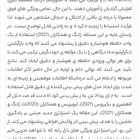
(Fiat market) را ترکیب می کنند تا الگوریتم درخت تصمیم گیری
افزایش گرادیان را آموزش دهند. با این حال، تمامی ویژگی های فوق
معمولا با درجه ی بالایی از اختلال و جنجال مشخص می شوند لذا
فرآیند استنباط را پیچیده کرده و به راحتی قابل توضیح نیست. در
راستای غلبه بر این مسئله، ژانگ و همکاران (2021) استفاده از یک
واحد حافظه هوشیار و دقیق را پیشنهاد می کنند که واحد بازگشتی
(تکرارشونده) درگاهی را با یک مؤلفه ی خودنگرش ترکیب می کند تا
برای هر توالی ورودی حافظه ی هوشیار و دقیق ایجاد کند. نتایج
تأیید می کنند که توالی خام و اولیه در حال حاضر اکثر اطلاعات
مربوطه را ادغام می کند درحالیکه اطلاعات موقعیتی و زمینه ای به
شدت برای ایجاد مدل های پیش بینی کننده ی دقیق قابل استفاده
است. به جای پرداختن به پیش بینی کوتاه مدت قیمت مثل اثر
لاهمیری و بکیروس (2021)، لیویریس و همکاران (a2020)، ژانگ و
همکاران (2021)، این مقاله یک استراتژی جدید مبتنی بر یادگیری
ماشین را با هدف پیش بینی اثر واکنش افراطی پیشنهاد می کند. از
این رو، این استراتژی ویژگی های بازار پایه که با شواهد تجربی اخیر