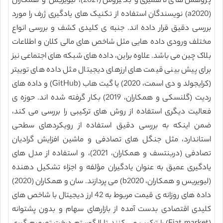
پژوهش های لاهمیری و بکیروس (2021)، لیویریس و همکاران
(a2020) نویسندگان استفاده از تکنیک های یادگیری ژرف را مورد
بررسی دقیق قرار داده اند. جنبه ی کلیدی کشف و بررسی انواع
مختلف ورودی داده هایی مثل شاخص های مالی کلان و اطلاعات
بلاک چین می باشد. علاوه براین، داده های شبکه های اجتماعی نیز
برای پیش بینی قیمت های ارزهای دیجیتال مثل داده های توییتر
(کرایجولد و دی اسمت، 2020) یا گیت هاب (GitHub) و داده های
ردیت (گلنسکی و همکاران، 2019) بکار گرفته شده اند. حوزه ی
فعالیت دیگری استفاده از روش های ترکیبی را بررسی می کند،
ضمن اینکه به بررسی دقیق استفاده از رویکردهای سطحی
استاندارد، مثل جنگل های تصادفی و ماشین افزایش گرادیان
تصادفی (دربنتسف و همکاران، 2021)، و استفاده از مدل های
یادگیری عمیق به عنوان یادگیران مؤلفه و اجزاء تشکیل دهنده
(لیویریس و همکاران، b2020) می پردازند. سان و همکاران (2020)
داده های روزانه ی قیمت مربوط به 42 ارز دیجیتال با شاخص های
کلیدی اقتصادی بدست آمده از بازارهای سهام و بدون پشتوانه