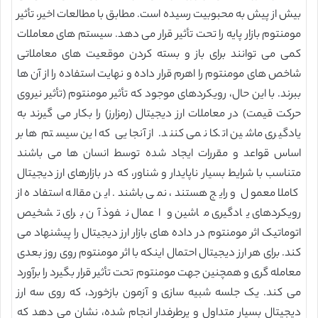
بیش از پیش به محبوبیت رسیده است. مطابق با مطالعات اخیر، تأثیر
مومنتوم بازار پایه را تحت تأثیر قرار می دهد. سیستم های معاملات
کمی می توانند برای باز و بسته کردن موقعیت های معاملاتی
شاخص های مومنتوم را اهرم قرار داده و نهایت استفاده را از آن ها
ببرند. با این حال، رویکردهای موجود که تأثیر مومنتوم (تأثیر نیروی
حرکت قیمت) در معاملات ارز دیجیتال (رمزارز) را بکار می گیرند به
یادگیری ماشین اتکا نمی کنند. از آنجایی که این سیستم ها بر
اساس قواعد و مقررات ایجاد شده توسط انسان ها می باشند
متناسب با شرایط بسیار ناپایدار و شناور، که در بازارهای ارز دیجیتال
کاملا معمول و رایج هستند، نمی باشند. این مقاله استفاده از
رویکردهای یادگیری ماشین و اعمال نفوذ آن برای تشخیص
اتوماتیک اثر مومنتوم در داده های بازار ارز دیجیتال را پیشنهاد می
کند. برای هر ارز دیجیتال احتمال اینکه با اثر مومنتوم روی روز بعدی
معامله گری و همچنین جهت مومنتوم تحت تأثیر قرار بگیرد را برآورد
می کند. یک جلسه شبیه سازی و آزمون بازخورد، که روی سه ارز
دیجیتال بسیار متداول و پرطرفدار انجام شده، نشان می دهد که