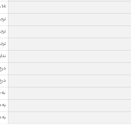
14 صفحه با فونت 14 B Nazanin
ترج
ترج
ترج
ندار
درج
درج
به 
به 
به 