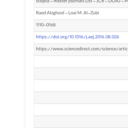
scopus – master journals List – JCR – DOAJ – M
Raed Alzghool – Loai M. Al-Zubi
1110-0168
https://doi.org/10.1016/j.aej.2016.08.026
https://www.sciencedirect.com/science/arti