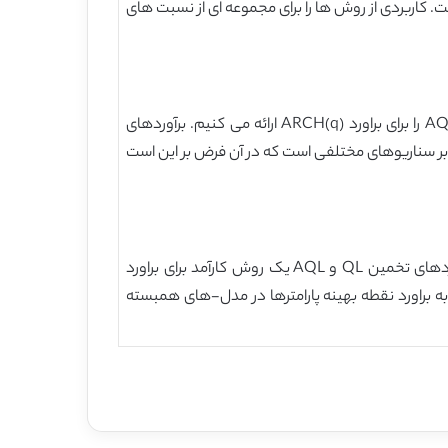
یانس شرطی روند ناشناخته است. کاربردی از روش ها را برای مجموعه ای از نسبت های
در زیر، برآورد پارامتر برای مدل ARCH(q) داده شده است، که شامل مدل های غیرخطی و غیر گاوسی است. رویکردهای QL و AQL را برای براورد ARCH(q) ارائه می کنیم. برآوردهای
بر سناریوهای مختلفی است که در آن فرض بر این است
در این مقاله، براورد پارامترهای مدل های ARCH توسط دو رویکرد جایگزین ارائه می شود. مقاله نشان می دهد که رویکردهای تخمین QL و AQL یک روش کارآمد برای براورد
به براورد نقطه بهینه پارامترها در مدل-های همبسته