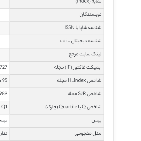
نمایه (index)
نویسندگان
شناسه شاپا یا ISSN
شناسه دیجیتال – doi
لینک سایت مرجع
ایمپکت فاکتور (IF) مجله
7.727 در سا
شاخص H_index مجله
95 در سال 2024
شاخص SJR مجله
0.989 در سا
شاخص Q یا Quartile (چارک)
Q1 در سال 2023
بیس
نیس
مدل مفهومی
ندار