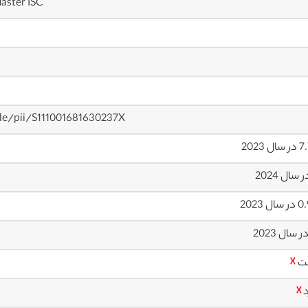
aster ISC
cle/pii/S111001681630237X
ل 2023
ل 2023
ت
☓
د
☓