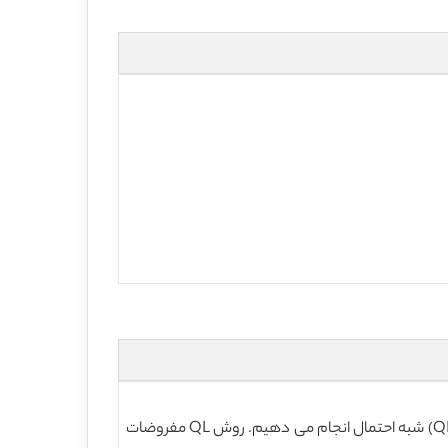
در این مقاله، برآورد نیمه پارامتری مدل (ARCH) ناهمگونی شرطی اتورگرسیو را با روش های برآورد (AQL) شبه احتمال تقریبی و (QL) شبه احتمال انجام می دهیم. روش QL مفروضات