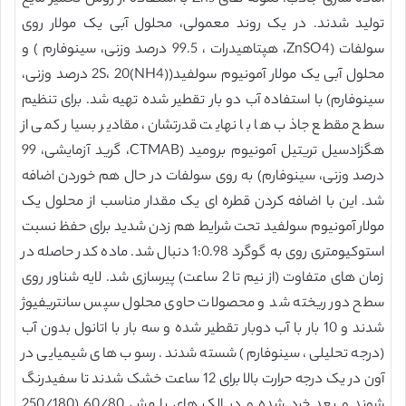
تولید شدند. در یک روند معمولی، محلول آبی یک مولار روی
سولفات (ZnSO4، هپتاهیدرات ، 99.5 درصد وزنی، سینوفارم ) و
محلول آبی یک مولار آمونیوم سولفید((NH4)2S، 20 درصد وزنی،
سینوفارم) با استفاده آب دو بار تقطیر شده تهیه شد. برای تنظیم
سطح مقطع جاذب ها با نهایت قدرتشان، مقادیر بسیار کمی از
هگزادسیل تریتیل آمونیوم برومید (CTMAB، گرید آزمایشی، 99
درصد وزنی، سینوفارم) به روی سولفات در حال هم خوردن اضافه
شد. این با اضافه کردن قطره ای یک مقدار مناسب از محلول یک
مولار آمونیوم سولفید تحت شرایط هم زدن شدید برای حفظ نسبت
استوکیومتری روی به گوگرد 1:0.98 دنبال شد. ماده کدر حاصله در
زمان های متفاوت (از نیم تا 2 ساعت) پیرسازی شد. لایه شناور روی
سطح دور ریخته شد و محصولات حاوی محلول سپس سانتریفیوژ
شدند و 10 بار با آب دوبار تقطیر شده و سه بار با اتانول بدون آب
(درجه تحلیلی، سینوفارم) شسته شدند. رسوب های شیمیایی در
آون در یک درجه حرارت بالا برای 12 ساعت خشک شدند تا سفیدرنگ
شوند و بعد خرد شده و در الک های با مش 60/80 (250/180