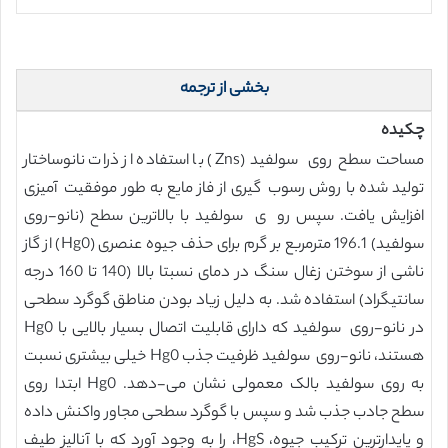
بخشی از ترجمه
چکیده
مساحت سطح روی سولفید (Zns) با استفاده از ذرات نانوساختار
تولید شده با روش رسوب گیری از فاز مایع به طور موفقیت آمیزی
افزایش یافت. سپس رو ی سولفید با بالاترین سطح (نانو-روی
سولفید) 196.1 مترمربع بر گرم برای حذف جیوه عنصری (Hg0) از گاز
ناشی از سوختن زغال سنگ در دمای نسبتا بالا (140 تا 160 درجه
سانتیگراد) استفاده شد. به دلیل زیاد بودن مناطق گوگرد سطحی
در نانو-روی سولفید که دارای قابلیت اتصال بسیار بالایی با Hg0
هستند، نانو-روی سولفید ظرفیت جذب Hg0 خیلی بیشتری نسبت
به روی سولفید بالک معمولی نشان می-دهد. Hg0 ابتدا روی
سطح جادب جذب شد و سپس با گوگرد سطحی مجاور واکنش داده
و پایدارترین ترکیب جیوه، HgS، را به وجود آورد که با آنالیز طیف