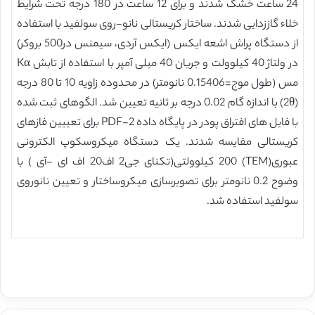
24 ساعت خشک شدند و برای 12 ساعت در 180 درجه تحت شرایط
خلاء گاززدایی شدند. ساختار کریستالی نانو-روی سولفید با استفاده
از دستگاه پراش اشعه ایکس (ایکس آردی، سیمنس در500 بروکر)
در ولتاژ 40 کیلوولت و جریان 40 میلی آمپر با استفاده از تابش Kα
مس (طول موج=0.15406 نانومتر) در محدوده زاویه 10 تا 80 درجه
(2θ) با اندازه گام 0.02 درجه بر ثانیه تعیین شد. الگوهای ثبت شده
با فایل های افتراق پودر در پایگاه داده PDF-2 برای تعییین فازهای
کریستالی مقایسه شدند. یک دستگاه میکروسکوپ الکترونی
عبوری(TEM) 200 کیلوولتی(تکنای جی2 اف20 اف ای -آی ) با
وضوح 0.2 نانومتر برای تصویرسازی میکروساختار و تعیین نانوروی
سولفید استفاده شد.