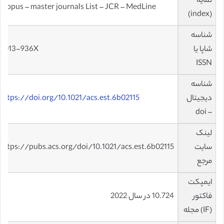
نمایه
scopus – master journals List – JCR – MedLine
(index)
شناسه
شاپا یا
0013-936X
ISSN
شناسه
دیجیتال
https://doi.org/10.1021/acs.est.6b02115
– doi
لینک
سایت
https://pubs.acs.org/doi/10.1021/acs.est.6b02115
مرجع
ایمپکت
فاکتور
10.724 در سال 2022
(IF) مجله