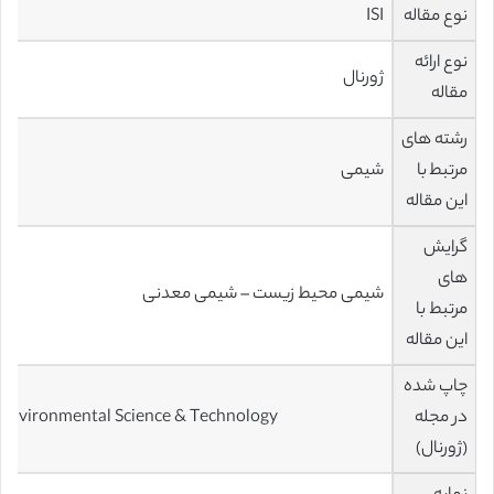
نوع مقاله
ISI
نوع ارائه
ژورنال
مقاله
رشته های
مرتبط با
شیمی
این مقاله
گرایش
های
شیمی محیط زیست – شیمی معدنی
مرتبط با
این مقاله
چاپ شده
در مجله
Environmental Science & Technology
(ژورنال)