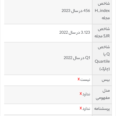
شاخص
H_index
456 در سال 2023
مجله
شاخص
3.123 در سال 2022
SJR مجله
شاخص
Q یا
Q1 در سال 2022
Quartile
(چارک)
بیس
نیست
☓
مدل
ندارد
☓
مفهومی
پرسشنامه
ندارد
☓