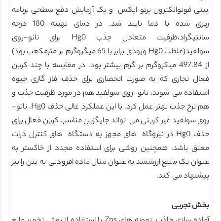
بینی فوتوالکترون پرتو ایکس و یک آزمایش دفع سطحی برنامه
ریزی شده با دما تایید شد. در دمای بهینه 180 درجه
سانتیگراد،ظرفیت متعادل جذب Hg0 برای نانو-روی
سولفید(غلظت Hg0 ورودی برابر با 65 میگروگرم بر مترمکعب بود)
از 497.84 میکروگرم بر گرم بیشتر بود. در مقایسه با چند کربن
فعال تجاری که به صورت انحصاری برای حذف فاز گازی جیوه
استفاده می شوند، نانو-روی سولفید هم در مورد ظرفیت جذب و
هم نرخ جذب بهتر عمل کرد. با این عملکرد عالی حذف Hg0، نانو-
روی سولفید غیر کربنی می تواند جایگزین مناسب کربن فعال برای
حذف Hg0 در نیروگاه های مجهز به دستگاه های کنترل ذرات
معلق باشد، همچنین روشی برای استفاده مجدد از خاکستر به
عنوان یک منبع ارزشمند به عنوان مثال ماده افزودنی به بتن را نیز
پیشنهاد می کند.
بخش تجربی
آماده سازی جاذب. نمونه های Zns با استفاده از روش تخمیر مایع