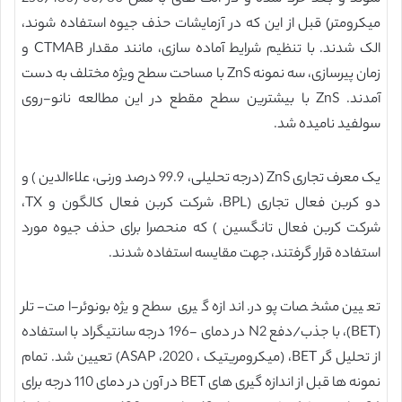
میکرومتر) قبل از این که در آزمایشات حذف جیوه استفاده شوند،
الک شدند. با تنظیم شرایط آماده سازی، مانند مقدار CTMAB و
زمان پیرسازی، سه نمونه ZnS با مساحت سطح ویژه مختلف به دست
آمدند. ZnS با بیشترین سطح مقطع در این مطالعه نانو-روی
سولفید نامیده شد.
یک معرف تجاری ZnS (درجه تحلیلی، 99.9 درصد ورنی، علاءالدین ) و
دو کربن فعال تجاری (BPL، شرکت کربن فعال کالگون و TX،
شرکت کربن فعال تانگسین ) که منحصرا برای حذف جیوه مورد
استفاده قرار گرفتند، جهت مقایسه استفاده شدند.
تعیین مشخصات پودر. اندازه گیری سطح ویژه بونوئر-امت- تلر
(BET)، با جذب/دفع N2 در دمای -196 درجه سانتیگراد با استفاده
از تحلیل گر BET، (میکرومریتیک ، 2020، ASAP) تعیین شد. تمام
نمونه ها قبل از اندازه گیری های BET در آون در دمای 110 درجه برای