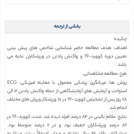
بخشی از ترجمه
چکیده
اهداف: هدف مطالعه حاضر شناسایی شاخص های پیش بینی
تعیین دوره کووید-19 و واکنش پادتن در ورزشکاران نخبه می
باشد.
طرح: مطالعه مشاهداتی.
روش ها: غربالگری پزشکی معمول با معاینه فیزیکی، ECG
استراحت و آزمایش های آزمایشگاهی از جمله واکنش پادتن ۱۲ الی
۶۸ روز پس از تشخیص کووید-19 در ۱۱۱ ورزشکار ورزش های مختلف
انجام شد.
نتایج: علائم بالینی در ۸۴ درصد افراد دیده شد. شدت کووید-19 در
۸۲ درصد ورزشکاران خفیف بود و در ۲ درصد متوسط بود.
ورزشکاران بالای ۲۶ سال داشته و مردان احتمالاً بیشتر مبتلا به