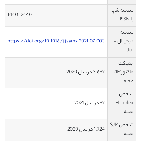
شناسه شاپا
1440-2440
یا ISSN
شناسه
دیجیتال –
https://doi.org/10.1016/j.jsams.2021.07.003
doi
ایمپکت
فاکتور(IF)
3.699 در سال 2020
مجله
شاخص
H_index
99 در سال 2021
مجله
شاخص SJR
1.724 در سال 2020
مجله