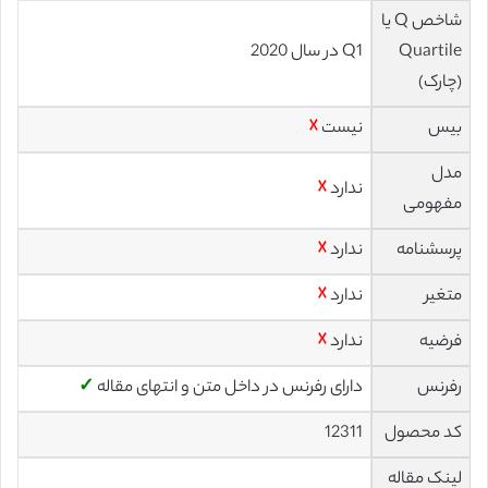
شاخص Q یا
Quartile
Q1 در سال 2020
(چارک)
بیس
نیست
☓
مدل
ندارد
☓
مفهومی
پرسشنامه
ندارد
☓
متغیر
ندارد
☓
فرضیه
ندارد
☓
رفرنس
دارای رفرنس در داخل متن و انتهای مقاله
✓
کد محصول
12311
لینک مقاله