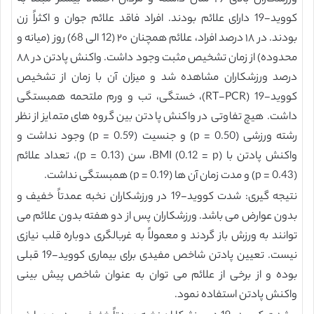
کووید-19 دارای علائم بودند. افراد فاقد علائم جوان و اکثراً زن
بودند. در ۱۸ درصد افراد، علائم همچنان ۲۰ (12 الی 68) روز (میانه و
محدوده) از زمان تشخیص مثبت وجود داشت. واکنش پادتن در ۸۸
درصد ورزشکاران مشاهده شد و میزان آن با زمان از تشخیص
کووید-19 (RT-PCR)، خستگی، تب و ورم ملتحمه همبستگی
داشت. هیچ تفاوتی در واکنش پادتن بین گروه های متمایز از نظر
رشته ورزشی (0.50 = p) و جنسیت (0.59 = p) وجود نداشت و
واکنش پادتن با BMI (0.12 = p)، سن (0.13 = p)، تعداد علائم
(0.43 = p) و مدت زمان آن ها (0.19 = p) همبستگی نداشت.
نتیجه گیری: شدت کووید-19 در ورزشکاران نخبه عمدتاً خفیف و
بدون عوارض می باشد. ورزشکاران پس از دو هفته بدون علائم می
توانند به ورزش باز گردند و معمولاً به غربالگری دوباره قلب نیازی
نیست. تعیین پادتن شاخص مفیدی برای بیماری کووید-19 قبلی
بوده و از برخی از علائم می توان به عنوان شاخص پیش بینی
واکنش پادتن استفاده نمود.