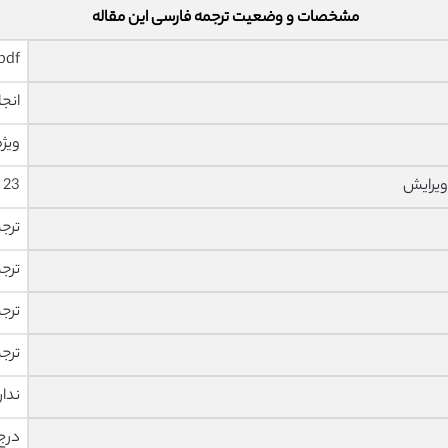
مشخصات و وضعیت ترجمه فارسی این مقاله
pdf و ورد تایپ شده با قابلیت وی
انجا
ویژه
ویرایش
23 صفحه با فونت 14 B Nazanin
ترج
ترج
ترج
ترج
ندار
درج