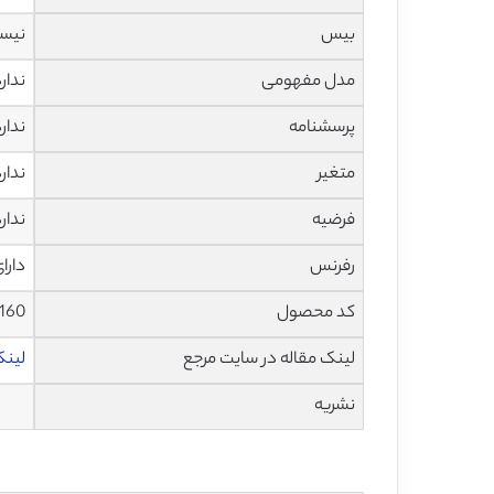
بیس
نیس
مدل مفهومی
ندار
پرسشنامه
ندار
متغیر
ندار
فرضیه
ندار
رفرنس
دارا
کد محصول
2160
لینک مقاله در سایت مرجع
لینک 
نشریه