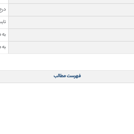
درج
تای
به 
به 
فهرست مطالب