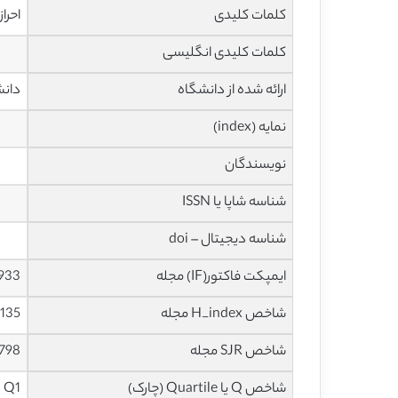
کلمات کلیدی
احرا
کلمات کلیدی انگلیسی
ارائه شده از دانشگاه
دانش
نمایه (index)
نویسندگان
شناسه شاپا یا ISSN
شناسه دیجیتال – doi
ایمپکت فاکتور(IF) مجله
5.933 در سا
شاخص H_index مجله
135 در سال 2021
شاخص SJR مجله
0.798 در سا
شاخص Q یا Quartile (چارک)
Q1 در سال 2020