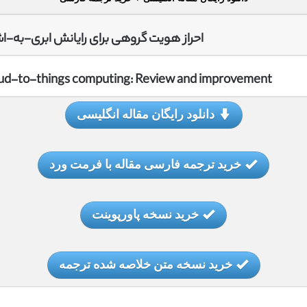
احراز هویت گروهی برای رایانش ابری-به-اشی
loud-to-things computing: Review and improvement
دانلود رایگان مقاله انگلیسی
خرید ترجمه فارسی مقاله با فرمت ورد
خرید نسخه پاورپوینت
خرید نسخه متن خلاصه شده ترجمه