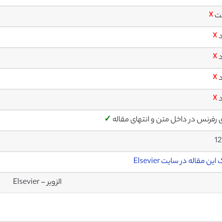
ت
☓
د
☓
د
☓
د
☓
د
☓
ی رفرنس در داخل متن و انتهای مقاله
✓
1
این مقاله در سایت Elsevier
الزویر – Elsevier