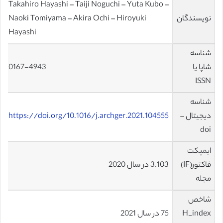
Takahiro Hayashi – Taiji Noguchi – Yuta Kubo –
نویسندگان
Naoki Tomiyama – Akira Ochi – Hiroyuki
Hayashi
شناسه
شاپا یا
0167-4943
ISSN
شناسه
دیجیتال –
https://doi.org/10.1016/j.archger.2021.104555
doi
ایمپکت
فاکتور(IF)
3.103 در سال 2020
مجله
شاخص
H_index
75 در سال 2021