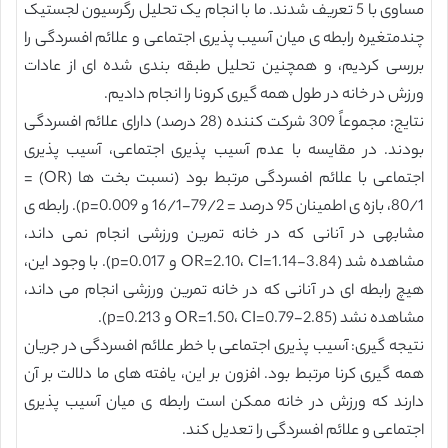
مساوی با 5 تعریف شدند. ما با انجام یک تحلیل رگرسیون لجستیک
چندمتغیره رابطه ی میان آسیب پذیری اجتماعی و علائم افسردگی را
بررسی کردیم، و همچنین تحلیل طبقه بندی شده ای از عادات
ورزش در خانه در طول همه گیری کرونا را انجام دادیم.
نتایج: مجموعاً 309 شرکت کننده (28 درصد) دارای علائم افسردگی
بودند. در مقایسه با عدم آسیب پذیری اجتماعی، آسیب پذیری
اجتماعی با علائم افسردگی مرتبط بود (نسبت بخت ها (OR) =
80/1، بازه ی اطمینان 95 درصد = 79/2-16/1 و p=0.009). رابطه ی
مشابهی در آنانی که در خانه تمرین ورزشی انجام نمی داند،
مشاهده شد (OR=2.10، CI=1.14-3.84 و p=0.017). با وجود این،
هیچ رابطه ای در آنانی که در خانه تمرین ورزشی انجام می داند،
مشاهده نشد (OR=1.50، CI=0.79-2.85 و p=0.213).
نتیجه گیری: آسیب پذیری اجتماعی با خطر علائم افسردگی در جریان
همه گیری کرنا مرتبط بود. افزون بر این، یافته های ما دلالت بر آن
دارند که ورزش در خانه ممکن است رابطه ی میان آسیب پذیری
اجتماعی و علائم افسردگی را تعدیل کند.