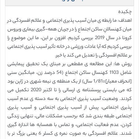
چکیده
اهداف: ما رابطه ی میان آسیب پذیری اجتماعی و علائم افسردگی در
میان کهنسالانِ ساکن اجتماع را در جریان همه-گیری بیماری ویروس
کرونا در سال 2019 بررسی کردیم. افزون بر این، ما این موضوع را
بررسی کردیم که آیا عادات ورزشی در خانه تأثیر آسیب پذیری اجتماعی
بر علائم افسردگی را تعدیل می کند یا خیر.
روش ها: این مطالعه ی مقطعی بر مبنای یک تحقیق پیمایشی
شامل 1103 کهنسال ساکن اجتماع (54 درصد زن، میانگین سنی
[انحراف معیار]=1/81 سال) از یک منطقه ی نیمه شهری در ژاپن بود
که می بایستی پرسشنامه ی ارسالی را تا اکتبر 2020 تکمیل می
کردند. وضعیت آسیب پذیری اجتماعی به سه دسته ی عدم آسیب
پذیری اجتماعی، پیش از آسیب پذیری اجتماعی و آسیب پذیری
اجتماعی طبقه بندی شد که برحسب مشکلات مالی، تنهایی زندگی
کردن، عدم فعالیت اجتماعی، و تماس با همسایه ها اندازه گیری
شدند. علائم افسردگی به صورت نمره ی کسلر 6 یعنی بزرگ تر یا