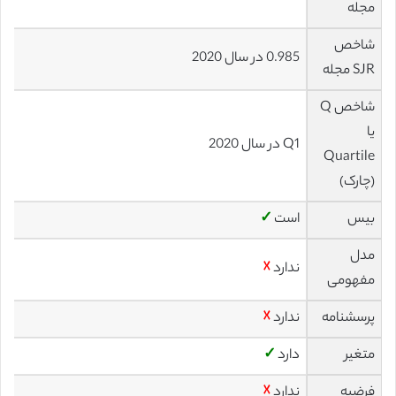
مجله
شاخص
0.985 در سال 2020
SJR مجله
شاخص Q
یا
Q1 در سال 2020
Quartile
(چارک)
بیس
است
✓
مدل
ندارد
☓
مفهومی
پرسشنامه
ندارد
☓
متغیر
دارد
✓
فرضیه
ندارد
☓