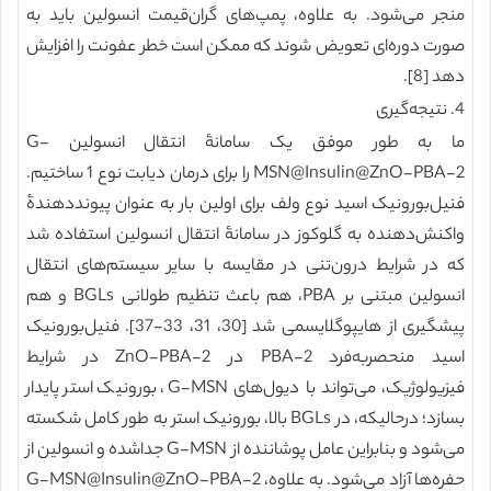
منجر می‌شود. به علاوه، پمپ‌های گران‌قیمت انسولین باید به
صورت دوره‌ای تعویض شوند که ممکن است خطر عفونت را افزایش
دهد [8].
4. نتیجه‌گیری
ما به طور موفق یک سامانۀ انتقال انسولین G-
MSN@Insulin@ZnO-PBA-2 را برای درمان دیابت نوع 1 ساختیم.
فنیل‌بورونیک اسید نوع ولف برای اولین بار به عنوان پیونددهندۀ
واکنش‌دهنده به گلوکوز در سامانۀ انتقال انسولین استفاده شد
که در شرایط درون‌تنی در مقایسه با سایر سیستم‌های انتقال
انسولین مبتنی بر PBA، هم باعث تنظیم طولانی BGLs و هم
پیشگیری از هایپوگلایسمی شد [30، 31، 33-37]. فنیل‌بورونیک
اسید منحصربه‌فرد PBA-2 در ZnO-PBA-2 در شرایط
فیزیولوژیک، می‌تواند با دیول‌های G-MSN، بورونیک استر پایدار
بسازد؛ درحالیکه، در BGLs بالا، بورونیک استر به طور کامل شکسته
می‌شود و بنابراین عامل پوشاننده از G-MSN جداشده و انسولین از
حفره‌ها آزاد می‌شود. به علاوه، G-MSN@Insulin@ZnO-PBA-2