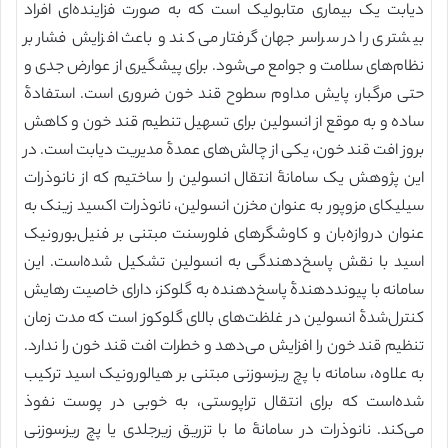
دیابت یک بیماری متابولیک است که به صورت فزاینده‌ای افراد
بیشتری را در سراسر جهان گرفتار می‌کند و باعث افزایش فشار بر
نظام‌های سلامت و جوامع می‌شود. برای پیشگیری از عوارض جدی و
حتی مرگبار، پایش مداوم سطوح قند خون ضروری است. استفادۀ
ساده و به موقع از انسولین برای تسهیل تنطیم قند خون و کاهش
بروز افت قند خون، یکی از چالش‌های عمدۀ مدیریت دیابت است. در
این پژوهش یک سامانۀ انتقال انسولین را ساختیم که از نانوذرات
سیلیکای مزوپور به عنوان مخزن انسولین، نانوذرات اکسید زینک به
عنوان دروازه‌بان و کاوشگرهای فلورسنت مبتنی بر فنیل‌بورونیک
اسید با نقش پاسخ‌‌دهندگی به انسولین تشکیل شده‌است. این
سامانه با پیونددهندۀ پاسخ‌دهنده به گلوکز، دارای خاصیت رهایش
کنترل‌شدۀ انسولین در غلظت‌های بالای گلوکوز است که مدت زمان
تنظیم قند خون را افزایش می‌دهد و خطرات افت قند خون را ندارد.
به علاوه، سامانه با پچ ریزسوزنی مبتنی بر هیالورونیک اسید ترکیب
شده‌است که برای انتقال تراپوستی، به خوبی در پوست نفوذ
می‌کند. نانوذرات در سامانۀ ما با تزریق زیرجلدی یا پچ ریزسوزنی