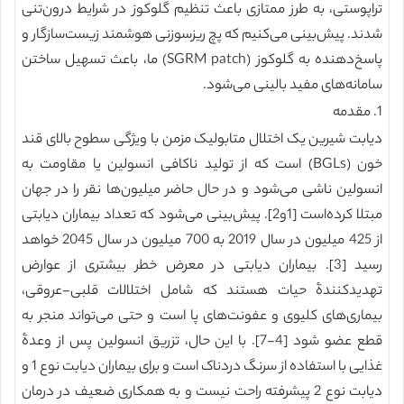
تراپوستی، به طرز ممتازی باعث تنظیم گلوکوز در شرایط درون‌تنی
شدند. پیش‌بینی می‌کنیم که پچ ریزسوزنی هوشمند زیست‌سازگار و
پاسخ‌دهنده به گلوکوز (SGRM patch) ما، باعث تسهیل ساختن
سامانه‌های مفید بالینی می‌شود.
1. مقدمه
دیابت شیرین یک اختلال متابولیک مزمن با ویژگی سطوح بالای قند
خون (BGLs) است که از تولید ناکافی انسولین یا مقاومت به
انسولین ناشی می‌شود و در حال حاضر میلیون‌ها نقر را در جهان
مبتلا کرده‌است [1و2]. پیش‌بینی می‌شود که تعداد بیماران دیابتی
از 425 میلیون در سال 2019 به 700 میلیون در سال 2045 خواهد
رسید [3]. بیماران دیابتی در معرض خطر بیشتری از عوارض
تهدیدکنندۀ حیات هستند که شامل اختلالات قلبی-عروقی،
بیماری‌های کلیوی و عفونت‌های پا است و حتی می‌تواند منجر به
قطع عضو شود [4-7]. با این حال، تزریق انسولین پس از وعدۀ
غذایی با استفاده از سرنگ دردناک است و برای بیماران دیابت نوع 1 و
دیابت نوع 2 پیشرفته راحت نیست و به همکاری ضعیف در درمان