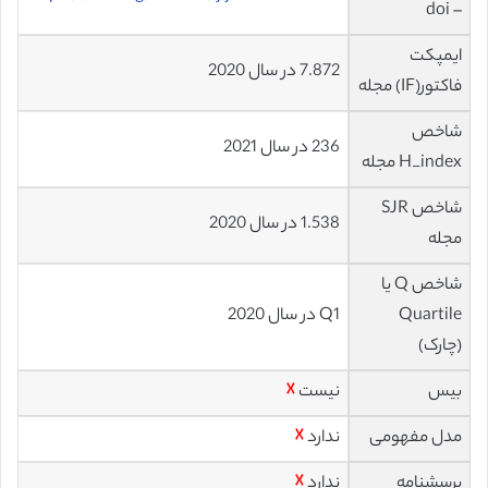
– doi
ایمپکت
7.872 در سال 2020
فاکتور(IF) مجله
شاخص
236 در سال 2021
H_index مجله
شاخص SJR
1.538 در سال 2020
مجله
شاخص Q یا
Quartile
Q1 در سال 2020
(چارک)
بیس
نیست
☓
مدل مفهومی
ندارد
☓
پرسشنامه
ندارد
☓