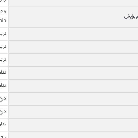
ویرایش
nin
ترج
ترج
ترج
ندار
ندار
درج
درج
ندار
ترج