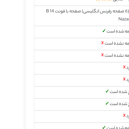
26 (6 صفحه رفرنس انگلیسی) صفحه با فونت 14 B
Naza
مه شده است
✓
مه نشده است
☓
مه نشده است
☓
د
☓
د
☓
 شده است
✓
 شده است
✓
د
☓
مه شده است
✓