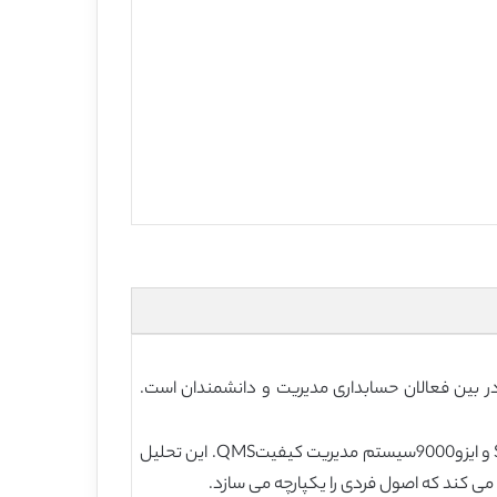
 در بین فعالان حسابداری مدیریت و دانشمندان است.
: دو نوآوری مدیریت به صورت جزئی مورد تجزیه و تحلیل قرار می گیرند: حسابداری مدیریت استراتژیکSMA و ایزو9000سیستم مدیریت کیفیتQMS. این تحلیل
می کند که اصول فردی را یکپارچه می سازد.