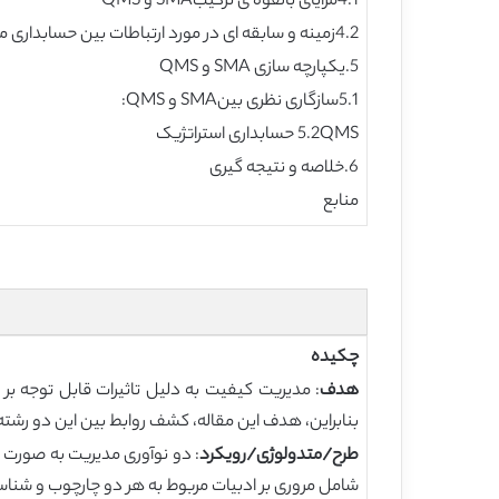
4.1مزایای بالقوه ی ترکیبSMA و QMS
4.2زمینه و سابقه ای در مورد ارتباطات بین حسابداری مدیریت و مدیریت کیفیت:
5.یکپارچه سازی SMA و QMS
5.1سازگاری نظری بینSMA و QMS:
5.2QMS حسابداری استراتژیک
6.خلاصه و نتیجه گیری
منابع
چکیده
هدف
: مدیریت کیفیت به دلیل تاثیرات قابل توجه بر
بنابراین، هدف این مقاله، کشف روابط بین این دو رشت
طرح/متدولوژی/رویکرد
شامل مروری بر ادبیات مربوط به هر دو چارچوب و شناسا