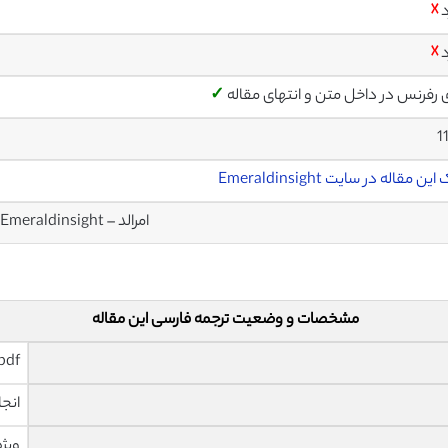
د
☓
د
☓
ی رفرنس در داخل متن و انتهای مقاله
✓
1
ین مقاله در سایت Emeraldinsight
امرالد – Emeraldinsight
مشخصات و وضعیت ترجمه فارسی این مقاله
pdf و ورد تایپ شده با قابلیت وی
انجا
ویژه