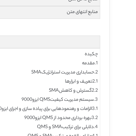
منابع انتهای متن
چکیده
1.مقدمه
2.حسابداری مدیریت استراتژیکSMA
2.1تعریف و ابزارها
2.2گسترش و کاهشSMA
3.سیستم مدیریت کیفیتQMS ایزو9000
3.1الزامات و رهنمودهایی برای پیاده سازی و اجرای ایزو9000
3.2بهره برداری محدود از QMS ایزو9000
4.دلایلی برای ترکیبSMA و QMS