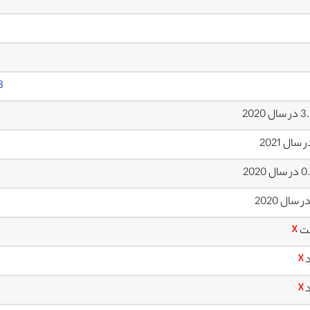
8
ل 2020
ل 2020
ت
☓
د
☓
د
☓