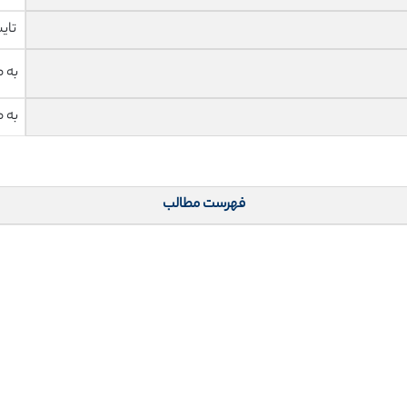
تای
به 
به 
فهرست مطالب