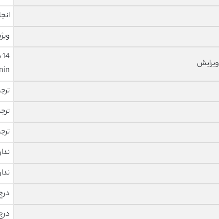
انجا
ویژه
ویرایش
nin
ترج
ترج
ترج
ندار
ندار
درج
درج