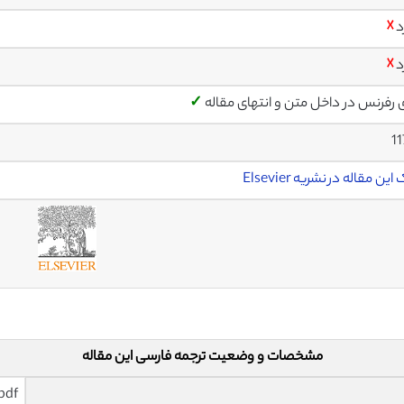
د
☓
د
☓
ی رفرنس در داخل متن و انتهای مقاله
✓
1
ین مقاله در نشریه Elsevier
مشخصات و وضعیت ترجمه فارسی این مقاله
pdf و ورد تایپ شده با قابلیت وی