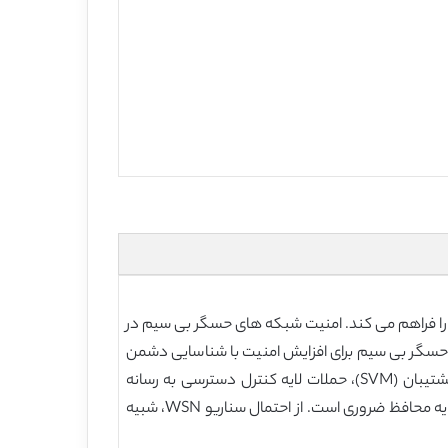
های حسگر تشخیصی را فراهم می کند. امنیت شبکه های حسگر بی سیم در
حسگر بی سیم برای افزایش امنیت با شناسایی دشمن
است. انواع متفاوت لایه های مختلف در وقوع WSN. این دو نوع تکنیک یادگیری ماشین ، شبکه عصبی (NN)، ماشین بردار پشتیبان (SVM)، حملات لایه کنترل دسترسی به رسانه
(MAC) را تشخیص می دهند. باید این دو روش را مقایسه کنم. این شبکه یک گره حسگر بی سیم کانال دسترسی، MAC دارد. لایه محافظ ضروری است. از احتمال سناریو WSN، شبیه