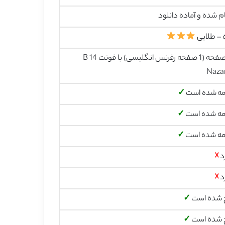
م شده و آماده دانلود
 – طلایی
14 صفحه (1 صفحه رفرنس انگلیسی) با فونت 14 B
Naza
مه شده است
✓
مه شده است
✓
مه شده است
✓
د
☓
د
☓
 شده است
✓
 شده است
✓