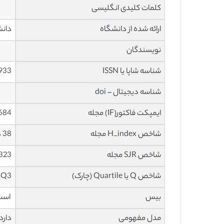
کلمات کلیدی انگلیسی
ارائه شده از دانشگاه
دانش
نویسندگان
شناسه شاپا یا ISSN
933
شناسه دیجیتال – doi
ایمپکت فاکتور(IF) مجله
4.684 در س
شاخص H_index مجله
38 در سال 2021
شاخص SJR مجله
0.323 در سا
شاخص Q یا Quartile (چارک)
Q3 در سال 2020
بیس
است
مدل مفهومی
دارد