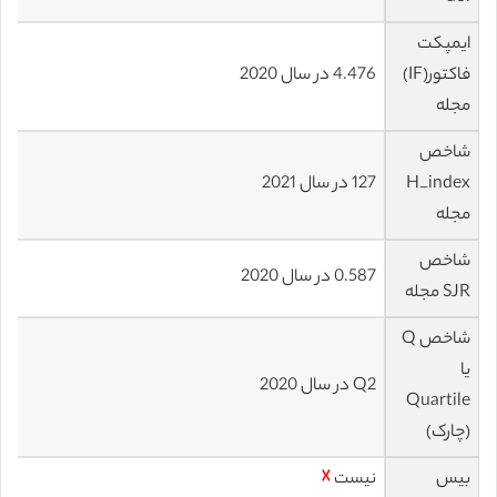
ایمپکت
فاکتور(IF)
4.476 در سال 2020
مجله
شاخص
H_index
127 در سال 2021
مجله
شاخص
0.587 در سال 2020
SJR مجله
شاخص Q
یا
Q2 در سال 2020
Quartile
(چارک)
بیس
نیست
☓