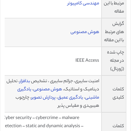
مرتبط با این
مهندسی کامپیوتر
مقاله
گرایش
های مرتبط
هوش مصنوعی
با این مقاله
چاپ شده
در مجله
IEEE Access
(ژورنال)
امنیت سایبری، جرائم سایبری ، تشخیص
بدافزار
، تحلیل
کلمات
دینامیک و استاتیک،
هوش مصنوعی
،
یادگیری
کلیدی
ماشینی
،
یادگیری عمیق
،
پردازش تصویر
، چارچوب
هیبریدی و مقیاس پذیر
Cyber security – cybercrime – malware
کلمات
detection – static and dynamic analysis –