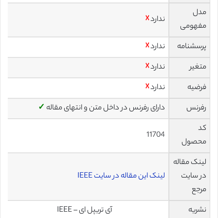
مدل
ندارد
☓
مفهومی
پرسشنامه
ندارد
☓
متغیر
ندارد
☓
فرضیه
ندارد
☓
رفرنس
دارای رفرنس در داخل متن و انتهای مقاله
✓
کد
11704
محصول
لینک مقاله
در سایت
لینک این مقاله در سایت IEEE
مرجع
نشریه
آی تریپل ای – IEEE