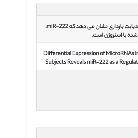
بیان متفاوت میکرو RNA ها در بافت چربی چادرینه ای افراد مبتلا به دیابت بارداری نشان می دهد که miR-222،
Differential Expression of MicroRNAs 
Subjects Reveals miR-222 as a Regulat