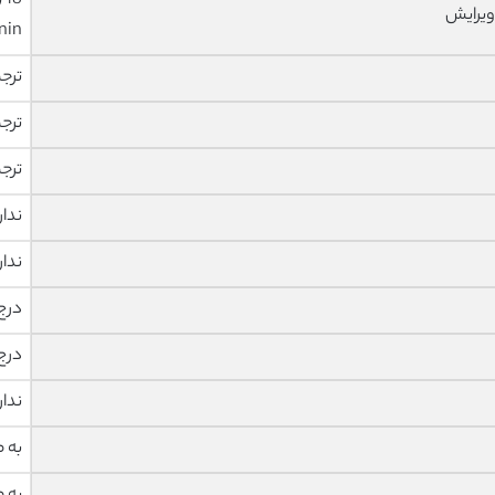
ویرایش
nin
ترج
ترج
ترج
ندار
ندار
درج
درج
ندار
به 