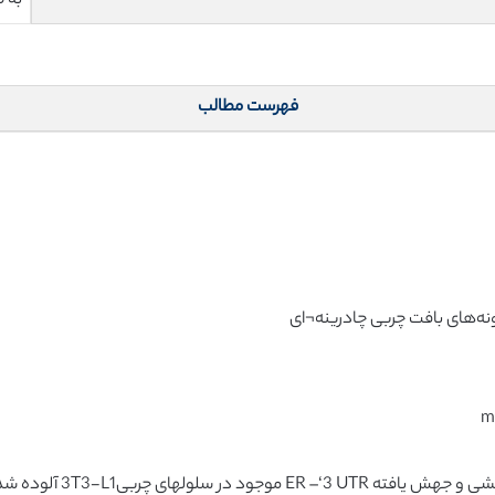
به 
فهرست مطالب
3T3- آلوده شده با miR-222 یا miR-SCR