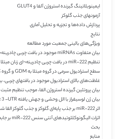
ایمینوبلاتینگ گیرنده استروژن آلفا و GLUT4
آزمونهای جذب گلوکز
پردازش داده‌ها و تجزیه و تحلیل آماری
نتایج
ویژگی‌های بالینی جمعیت مورد مطالعه
بیان متفاوت miRNAs موجود در بافت چربی چادرینه¬ای در زنان باردار مبتلا به GDM و زنان باردار طبیعی
تنظیم miR-222 در بافت چربی چادرینه¬ای زنان مبتلا بهGDM ، مثبت است و ارتباط منفی با بیان پروتئین گیرنده استروژن الفا و پروتئین GLUT4 دارد.
سطح استرادیول سرمی در گروه مبتلا به GDM و گروه کنترل NGT
غلظت‌های بالای استراديول موجود در بافتهای چربی، بیان miR-222 را افزایش می‌دهد و از بیان گیرنده استروژن الفا و GLUTم
بیان پروتئین گیرنده استروژن الفا، موجب تنظیم مثبت سلولهای چربی 3T3-L1 تمایز یافته و خامو
بیان ژن لوسیفراز با الل وحشی و جهش یافته ERα 3 –UTR نوع نوع وحشی در سلول‌های 3T3-L1 آلوده شده با miR-222 یا miR-SCR
اثر miR-222 بر جذب پایه‌ای گلوکز و جذب گلوکز القا شده با انسولین در سلولهای جربی 3T3-L1
اثرات الیگونوکلئوتیدهای آنتی سنس miR-222 بر جابجایی پایه‌ای GLUT4 و جابجایی القا شده آن با انسولین
بحث
منابع