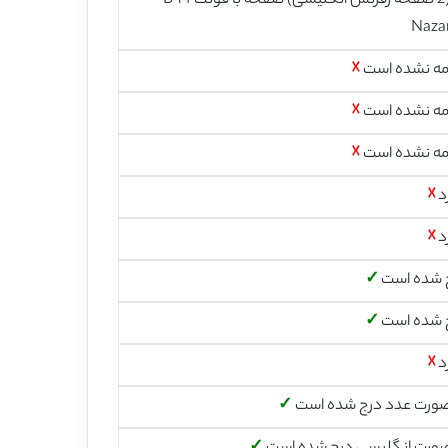
18 (2 صفحه رفرنس انگلیسی) صفحه با فونت 14 B
Naza
مه نشده است
☓
مه نشده است
☓
مه نشده است
☓
د
☓
د
☓
 شده است
✓
 شده است
✓
د
☓
صورت عدد درج شده است
✓