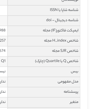
نویسندگان
شناسه شاپا یا ISSN
شناسه دیجیتال – doi
ایمپکت فاکتور(IF) مجله
3.988 در سا
شاخص H_index مجله
257 در سال 2021
شاخص SJR مجله
1.674 در سا
شاخص Q یا Quartile (چارک)
Q1 در سال 2020
بیس
نیس
مدل مفهومی
ندار
پرسشنامه
ندار
متغیر
ندار