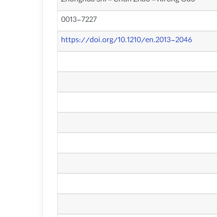
Zhonghua Shi – Chun Zhao – Xirong Guo
0013-7227
https://doi.org/10.1210/en.2013-2046