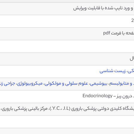
2
ال
کی
،
زیست شناسی
و متابولیسم
،
بیوشیمی
،
علوم سلولی و مولکولی
،
میکروبیولوژی
،
جراحی زنا
ن ریز – Endocrinology
کلیدی دولتی پزشکی باروری (Y.C.، J.L.)، مرکز بالینی پزشکی باروری، دانشگاه پزشکی نانجینگ، چین