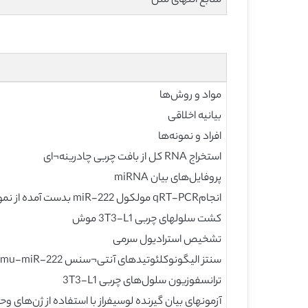
منابع انتهای متن
مواد و روش‌ها
بیانیه اخلاقی
افراد و نمونه‌ها
استخراج RNA کل از بافت چربی چادرینه¬ای
پروفایل‌های بیان miRNA
انجامqRT-PCR مولکول miR-222 بدست آمده از نمونه‌های بافت چربی چادرینه¬ای
کشت سلولهای چربی 3T3-L1 موش
تشخیص استرادیول سرمی
سنتز الیگونوکلئوتیدهای آنتی¬سنس mmu-miR-222
ترانسفوزیون سلول‌های چربی 3T3-L1
آزمونهای بیان گیرنده لوسیفراز با استفاده از ژن‌های وحشی و جهش یافته ER –‘3 UTR موجود در سلولهای چربیL1