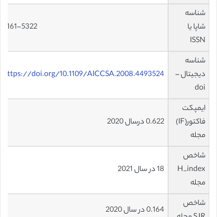
شناسه
شاپا یا
2161-5322
ISSN
شناسه
دیجیتال –
https://doi.org/10.1109/AICCSA.2008.4493524
doi
ایمپکت
فاکتور(IF)
0.622 درسال 2020
مجله
شاخص
H_index
18 در سال 2021
مجله
شاخص
0.164 در سال 2020