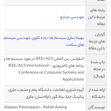
مقاله
رشته های
مرتبط با این
مهندسی صنایع
مقاله
گرایش
بهینه سازی سیستم ها
،
داده کاوی
،
مهندسی سیستم
های مرتبط
های سلامت
با این مقاله
کنفرانس بین المللی IEEE/ACS در مورد سیستم ها و
چاپ شده
برنامه های کامپیوتری – IEEE/ACS International
در مجله
Conference on Computer Systems and
(ژورنال)
Applications
ارائه شده از
گروه فناوری اطلاعات، دانشگاه علم و صنعت مالزی،
دانشگاه
پتالینگ جایا، سلانگور دارالاحسان، مالزی
نویسندگان
Sellappan Palaniappan – Rafiah Awang