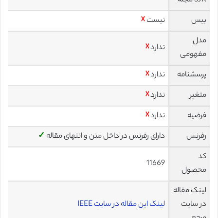
SJR مجله
بیس
نیست
☓
مدل
ندارد
☓
مفهومی
پرسشنامه
ندارد
☓
متغیر
ندارد
☓
فرضیه
ندارد
☓
رفرنس
دارای رفرنس در داخل متن و انتهای مقاله
✓
کد
11669
محصول
لینک مقاله
در سایت
لینک این مقاله در سایت IEEE