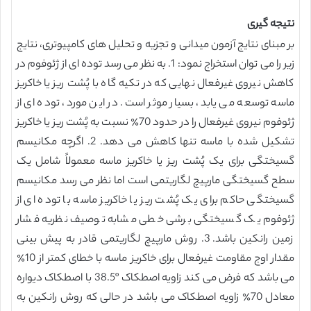
نتیجه گیری
بر مبنای نتایج آزمون میدانی و تجزیه و تحلیل های کامپیوتری، نتایج
زیر را می توان استخراج نمود: 1. به نظر می رسد توده ای از ژئوفوم در
کاهش نیروی غیرفعال نهایی که در تکیه گاه با پُشت ریز یا خاکریز
ماسه توسعه می یابد، بسیار موثر است. در این مورد، توده ای از
ژئوفوم نیروی غیرفعال را در حدود 70٪ نسبت به پُشت ریز یا خاکریز
تشکیل شده با ماسه تنها کاهش می دهد. 2. اگرچه مکانیسم
گسیختگی برای یک پُشت ریز یا خاکریز ماسه معمولاً شامل یک
سطح گسیختگی مارپیچ لگاریتمی است اما نظر می رسد مکانیسم
گسیختگی حاکم برای یک پُشت ریز یا خاکریز ماسه با توده ای از
ژئوفوم یک گسیختگی برشی خطی مشابه توصیف نظریه فشار
زمین رانکین باشد. 3. روش مارپیچ لگاریتمی قادر به پیش بینی
مقدار اوج مقاومت غیرفعال برای خاکریز ماسه با خطای کمتر از 10٪
می باشد که فرض می کند زاویه اصطکاک 38.5º با اصطکاک دیواره
معادل 70٪ زاویه اصطکاک می باشد در حالی که روش رانکین به