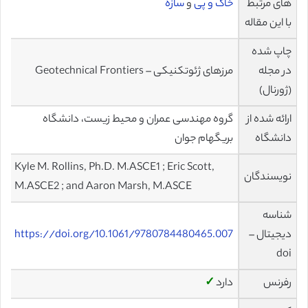
های مرتبط
خاک و پی
و
سازه
با این مقاله
چاپ شده
در مجله
مرزهای ژئوتکنیکی – Geotechnical Frontiers
(ژورنال)
ارائه شده از
گروه مهندسی عمران و محیط زیست، دانشگاه
دانشگاه
بریگهام جوان
Kyle M. Rollins, Ph.D. M.ASCE1 ; Eric Scott,
نویسندگان
M.ASCE2 ; and Aaron Marsh, M.ASCE
شناسه
دیجیتال –
https://doi.org/10.1061/9780784480465.007
doi
رفرنس
دارد
✓