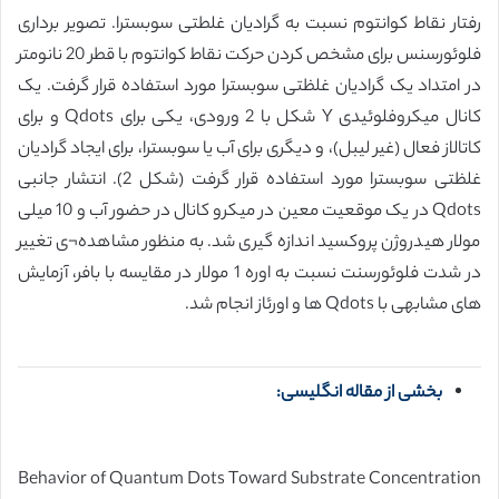
رفتار نقاط کوانتوم نسبت به گرادیان غلطتی سوبسترا. تصویر برداری
فلوئورسنس برای مشخص کردن حرکت نقاط کوانتوم با قطر 20 نانومتر
در امتداد یک گرادیان غلظتی سوبسترا مورد استفاده قرار گرفت. یک
کانال میکروفلوئیدی Y شکل با 2 ورودی، یکی برای Qdots و برای
کاتالاز فعال (غیر لیبل)، و دیگری برای آب یا سوبسترا، برای ایجاد گرادیان
غلظتی سوبسترا مورد استفاده قرار گرفت (شکل 2). انتشار جانبی
Qdots در یک موقعیت معین در میکرو کانال در حضور آب و 10 میلی
مولار هیدروژن پروکسید اندازه گیری شد. به منظور مشاهده¬ی تغییر
در شدت فلوئورسنت نسبت به اوره 1 مولار در مقایسه با بافر، آزمایش
های مشابهی با Qdots ها و اورئاز انجام شد.
بخشی از مقاله انگلیسی:
Behavior of Quantum Dots Toward Substrate Concentration