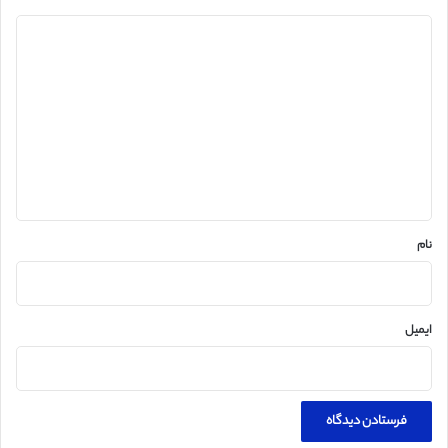
د
ی
د
گ
ا
ه
*
نام
ایمیل