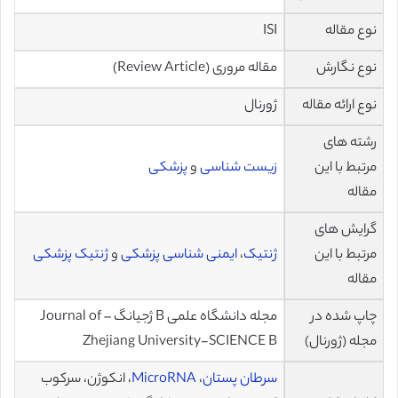
نوع مقاله
ISI
نوع نگارش
مقاله مروری (Review Article)
نوع ارائه مقاله
ژورنال
رشته های
مرتبط با این
زیست شناسی
و
پزشکی
مقاله
گرایش های
مرتبط با این
ژنتیک
،
ایمنی شناسی پزشکی
و
ژنتیک پزشکی
مقاله
چاپ شده در
مجله دانشگاه علمی B ژجیانگ – Journal of
مجله (ژورنال)
Zhejiang University-SCIENCE B
سرطان پستان
،
MicroRNA
، انکوژن، سرکوب