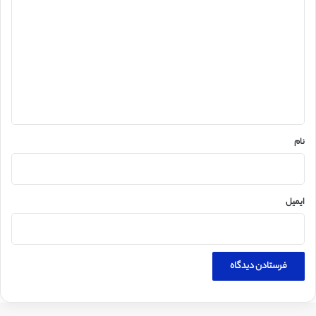
ی
د
گ
ا
ه
*
نام
ایمیل