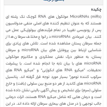
چکیده
MicroRNAs (miRs) مولکول های RNA کوچک تک رشته ای
هستند که به عنوان تنظیم کننده های اصلی منفی مدولاسیون
پس از رونویسی تقریبا در تمام فرآیندهای بیولوژیکی عمل می
کنند. بیان غیرعادی microRNAs در انواع مختلف سرطان ها از
جمله سرطان پستان مشاهده شده است. تلاش های زیادی برای
شناسایی ارتباط بین پروفایل های بیان microRNA و سرطان
پستان، به منظور درک نقش عملکردی و مکانیزم مولکولی
microRNA های با بیان نابه جا انجام شده است. با پیشرفت
تحقیقات، “میکرو RNA های انکوژنی” و “میکرو RNA های
سرکوب کننده تومور” بسیار مورد توجه قرار گرفته اند. پتانسیل
microRNA های کاندید از هر دو منبع بین سلولی (بافت) و خارج
سلولی (سرم) برای تشخیص و پیش آگهی بالینی نشان داده شده
است و درمان هایی که شامل میکرو RNA هستند، اثرات درمانی
جالب توجهی را در مدل های بیماری سرطان ارائه داده اند. در این