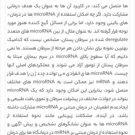
ها متصل می کند، در کاربرد آن ها به عنوان یک هدف درمانی
مشارکت دارد. اگر چه امکان استفاده از microRNA ها در درمان-
های بالینی وجود دارد، اما برخی از مسائل گیج کننده هنوز مورد
توجه قرار گرفته اند. به عنوان مثال، از بین microRNA های متعدد
deregulate شده در سرطان پستان، مشخص نیست که کدامیک
بهترین نمونه برای نشان دادن هر مرحله از سرطان هستند. ما نمی
دانیم که آیا سطوح بالای microRNA در سرم بیماران مبتلا به
سرطان پستان از تومور آزاد می شوند و عملکردهای اصلی آنها
چیست. microRNA های انفرادی می توانند چند ژن را هدف قرار
دهند و mRNA نیز ممکن است به microRNA های مختلف
متصل شود، بنابراین این امکان وجود دارد که یک microRNA
بتواند در حوادث مختلف در پیشرفت سرطان و نموی بافت طبیعی و
ایجادعدم اطمینان در درمان مبتنی بر microRNA مشارکت داشته
باشد. در آینده، مشکلات زیربنایی مانند نحوه استفاده از
microRNA ها به عنوان نشانگرهای تشخیص و پیش آگهی و
نحوه استفاده از درمان مبتنی بر miRNA در درمانگاه ها برای درمان