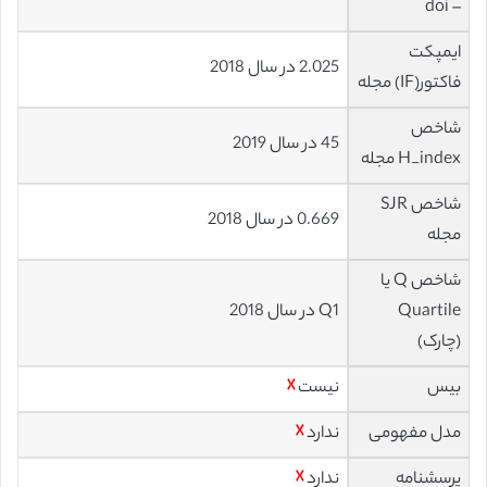
– doi
ایمپکت
2.025 در سال 2018
فاکتور(IF) مجله
شاخص
45 در سال 2019
H_index مجله
شاخص SJR
0.669 در سال 2018
مجله
شاخص Q یا
Quartile
Q1 در سال 2018
(چارک)
بیس
نیست
☓
مدل مفهومی
ندارد
☓
پرسشنامه
ندارد
☓