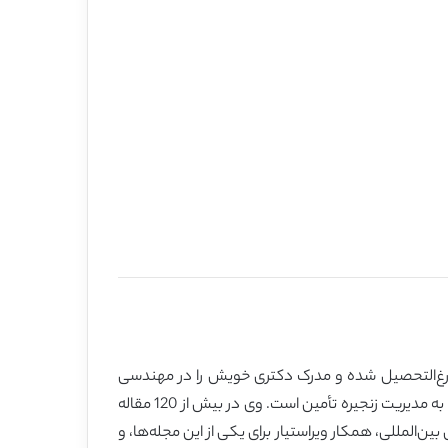
ا می‌باشد. در سال 2002 در مهندسی صنایع و مدیریت فارغ‌التحصیل شده و مدرک دکتری خویش را در مهندسی
صنایع در سال 2006 اخذ نمود هردو دوره را در دانشگاه پار اما گذارند. فعالیت‌های پژوهشی وی در حوزه لجستیک و مسائل مربوط به مدیریت زنجیره تأمین است. وی در بیش از 120 مقاله
ده دوم در بیش از 50 مجله علمی بین‌المللی فعالیت داشته و عضو هیئت ویراستاری از 5 مجله علمی بین‌المللی، همکار ویراستیار برای یکی از این مجله‌ها، و