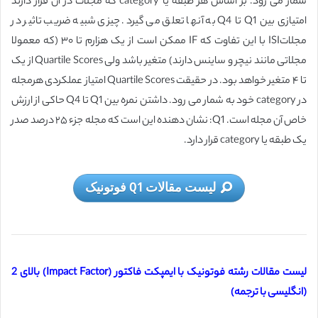
شمار می رود. بر اساس هر طبقه یا category که مجلات در آن قرار دارند
امتیازی بین Q1 تا Q4 به آنها تعلق می گیرد. چیزی شبیه ضریب تاثیر در
مجلاتISI با این تفاوت که IF ممکن است از یک هزارم تا ۳۰ (که معمولا
مجلاتی مانند نیچر و ساینس دارند) متغیر باشد ولی Quartile Scores از یک
تا ۴ متغیر خواهد بود. در حقیقت Quartile Scores امتیاز عملکردی هرمجله
در category خود به شمار می رود. داشتن نمره بین Q1 تا Q4 حاکی از ارزش
خاص آن مجله است. Q1: نشان دهنده اين است که مجله جزء ۲۵ درصد صدر
يک طبقه يا category قرار دارد.
لیست مقالات Q1 فوتونیک
لیست مقالات رشته فوتونیک با ایمپکت فاکتور (Impact Factor) بالای 2
(انگلیسی با ترجمه)