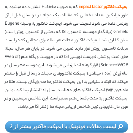
ایمپکت فاکتور impact factor
که به صورت مخفف IF نشان داده میشود به
طور میانگین تعداد دفعاتی که مقالات یک مجله در دو سال قبل از آن
رفرنس داده می شود تعریف می شود. ایمپکت فاکتور به وسیله Eugene
Garfield (بیانگذار موسسه تامسون ISI که بخشی از تامسون رویترز است)
بنیان گذاری شد. ایمپکت فاکتور مجلات هر ساله برای مجلاتی که در لیست
مجلات تامسون رویترز قرار دارند تعیین می شود. در پایان هر سال، مجله
های تحت پوشش فهرست نویسی ISI که در فهرست وبگاه علم (Web of
Science=WOB) قرار گرفته اند، ارزیابی می شوند. این موسسه هر سال در
ماه ژوئن (ماه ۶ میلادی) ایمپکت فاکتورهای مجلات در سال قبل را منتشر
میکند که البته دستیابی به این ایمپکت فاکتورها هم رایگان نیست. مثلا در
ماه جون ۲۰۱۲ ایمپکت فاکتورهای مجلات در سال ۲۰۱۱ انتشار پیدا کرد . و این
ایمپکت فاکتور به مدت یکسال هم معتبر است؛ این شاخص مهمترین و در
عین حال کاربردی ترین شاخص ارزیابی مجله ها از نظر ISI می باشد.
لیست مقالات فوتونیک با ایمپکت فاکتور بیشتر از 2