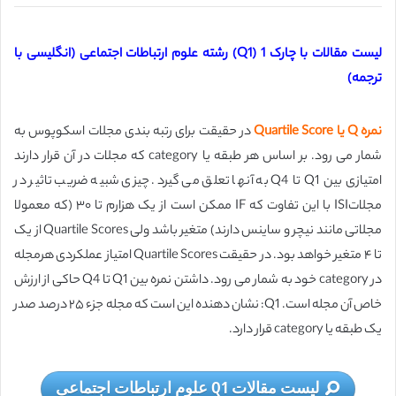
لیست مقالات با چارک 1 (Q1) رشته علوم ارتباطات اجتماعی (انگلیسی با
ترجمه)
نمره Q یا Quartile Score
در حقیقت برای رتبه بندی مجلات اسکوپوس به
شمار می رود. بر اساس هر طبقه یا category که مجلات در آن قرار دارند
امتیازی بین Q1 تا Q4 به آنها تعلق می گیرد. چیزی شبیه ضریب تاثیر در
مجلاتISI با این تفاوت که IF ممکن است از یک هزارم تا ۳۰ (که معمولا
مجلاتی مانند نیچر و ساینس دارند) متغیر باشد ولی Quartile Scores از یک
تا ۴ متغیر خواهد بود. در حقیقت Quartile Scores امتیاز عملکردی هرمجله
در category خود به شمار می رود. داشتن نمره بین Q1 تا Q4 حاکی از ارزش
خاص آن مجله است. Q1: نشان دهنده اين است که مجله جزء ۲۵ درصد صدر
يک طبقه يا category قرار دارد.
لیست مقالات Q1 علوم ارتباطات اجتماعی