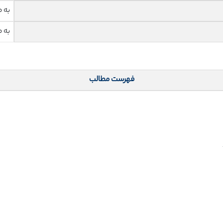
به 
به 
فهرست مطالب