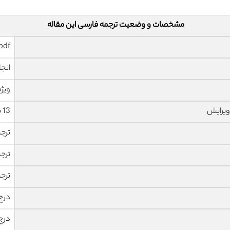
مشخصات و وضعیت ترجمه فارسی این مقاله
pdf و ورد تایپ شده با قابلیت وی
انجا
ویژه
ویرایش
13 صفحه با فونت 14 B Nazanin
ترج
ترج
ترج
درج
درج