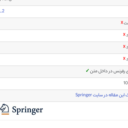
_2
ت
☓
د
☓
د
☓
د
☓
ی رفرنس در داخل متن
✓
10
این مقاله در سایت Springer