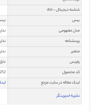
شناسه دیجیتال – doi
بیس
نیس
مدل مفهومی
ندار
پرسشنامه
ندار
متغیر
ندار
رفرنس
دارا
کد محصول
252
لینک مقاله در سایت مرجع
لینک 
نشریه اسپرینگر