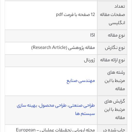
تعداد
صفحات مقاله
12 صفحه با فرمت pdf
انگلیسی
نوع مقاله
ISI
نوع نگارش
مقاله پژوهشی (Research Article)
نوع ارائه مقاله
ژورنال
رشته های
مرتبط با این
مهندسی صنایع
مقاله
گرایش های
طراحی صنعتی
،
طراحی محصول
،
بهینه سازی
مرتبط با این
سیستم ها
مقاله
چاپ شده در
مجله اروپایی تحقیقات عملیاتی – European