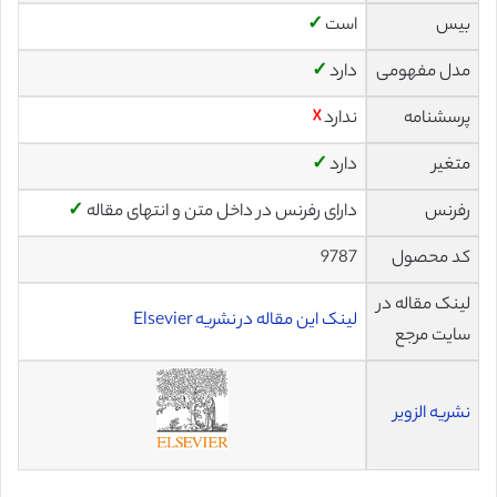
بیس
است
✓
مدل مفهومی
دارد
✓
پرسشنامه
ندارد
☓
متغیر
دارد
✓
رفرنس
دارای رفرنس در داخل متن و انتهای مقاله
✓
کد محصول
9787
لینک مقاله در
لینک این مقاله در نشریه Elsevier
سایت مرجع
نشریه الزویر