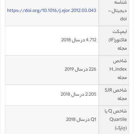
شناسه
دیجیتال –
https://doi.org/10.1016/j.ejor.2012.03.043
doi
ایمپکت
فاکتور(IF)
4.712 در سال 2018
مجله
شاخص
H_index
226 در سال 2019
مجله
شاخص SJR
2.205 در سال 2018
مجله
شاخص Q یا
Quartile
Q1 در سال 2018
(چارک)